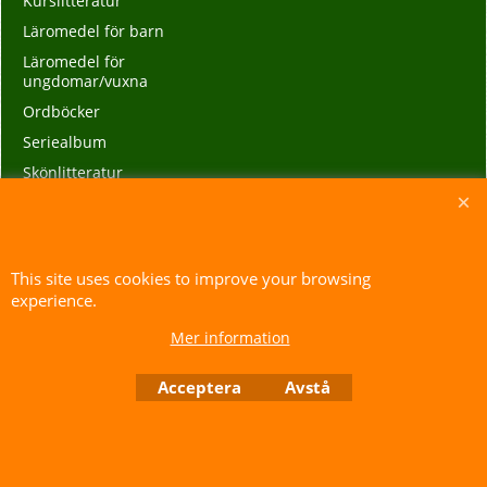
Kurslitteratur
Läromedel för barn
Läromedel för
ungdomar/vuxna
Ordböcker
Seriealbum
Skönlitteratur
Språkkurser och parlörer
Övrigt
This site uses cookies to improve your browsing
experience.
To create online store ShopFactory eCommerce software was used.
Mer information
Acceptera
Avstå