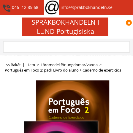
046- 12 85 68
info@sprakbokhandeln.se
SPRÅKBOKHANDELN I
0
LUND Portugisiska
<< Bakåt
|
Hem
>
Läromedel för ungdomar/vuxna
>
Português em Foco 2: pack Livro do aluno + Caderno de exercicios