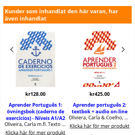
Kunder som inhandlat den här varan, har
även inhandlat
kr
128.00
kr
425.00
Aprender Português 1:
Aprender português 2:
övningsbok (caderno de
textbok + audio on-line
s 2011 192 pgs. Nível B2
Oliviera, Carla & Coelho, Luísa Texto Editores, 159 pgs. Nível B1
exercícios) - Níveis A1/A2
Oliveira, Carla m.fl. Texto Editores - 48 pgs.
t
Klicka här för mer produkt
Klicka här för mer produkt