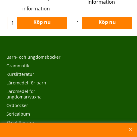
information
information
Köp nu
Köp nu
Barn- och ungdomsböcker
Grammatik
Kurslitteratur
Läromedel för barn
Läromedel för
ungdomar/vuxna
Ordböcker
Seriealbum
Skönlitteratur
Språkkurser och parlörer