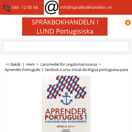
046- 12 85 68
info@sprakbokhandeln.se
SPRÅKBOKHANDELN I
0
LUND Portugisiska
<< Bakåt
|
Hem
>
Läromedel för ungdomar/vuxna
>
Aprender Português 1: textbok (curso inicial de língua portuguesa para est