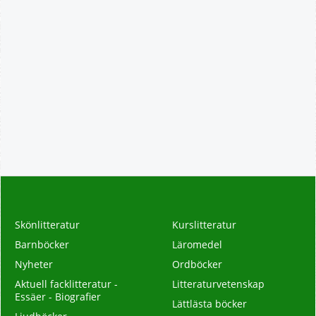
Skönlitteratur
Kurslitteratur
Barnböcker
Läromedel
Nyheter
Ordböcker
Aktuell facklitteratur -
Litteraturvetenskap
Essäer - Biografier
Lättlästa böcker