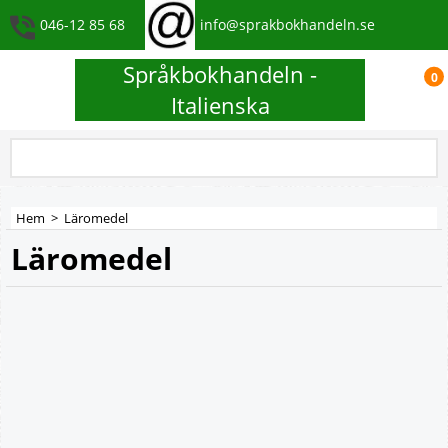
046-12 85 68
info@sprakbokhandeln.se
Språkbokhandeln -
0
Italienska
Hem
>
Läromedel
Läromedel