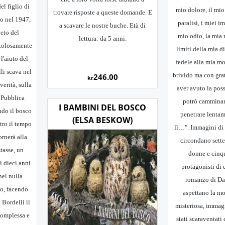
del figlio di
mio dolore, il mio
trovare risposte a queste domande. E
o nel 1947,
paralisi, i miei im
a scavare le nostre buche. Età di
ieto del
mio odio, la mia m
lettura: da 5 anni.
ttolosamente
limiti della mia d
l'aiuto del
fedele alla mia mo
li scava nel
brivido ma con grat
246.00
kr
verità, sulla
aver avuto la poss
 Pubblica
potrò camminare
I BAMBINI DEL BOSCO
ndo il bosco
penetrare lentam
(ELSA BESKOW)
ntro il tempo
lì…". Immagini di 
ornerà alla
circondano sette
tasse, un
donne e cinq
 dieci anni
protagonisti di
nel nulla
romanzo di Da
so, facendo
aspettano la mo
 Bordelli il
misteriosa, immag
complessa e
stati scaraventati