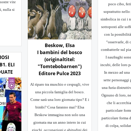
nostre vite
poco cibo, feri
i, nulla si
soprattutto nello 
simbolica in cui i
sottoposti alle so
con la possibilità
“osservarle, di
Beskow, Elsa
combatterle sul pia
I bambini del bosco
MOSI
I naufraghi sono
(originaltitel:
B1. ELI
incubi, delle loro 
"Tomtebobarnen")
DUATE
In mezzo ad una 
Editore Pulce 2023
sette personaggi 
Al riparo tra muschio e cespugli, vive
una furia distrutti
una piccola famiglia del bosco.
Ognuno di loro, n
Come sarà una loro giornata tipo? E i
che li accerchia
bimbi? Cosa faranno mai? Elsa
particolare form
Beskow immagina non solo una
particolare forma 
giornata ma un anno intero in cui
di colpa, solida
giochi, occupazioni e abitudini dei