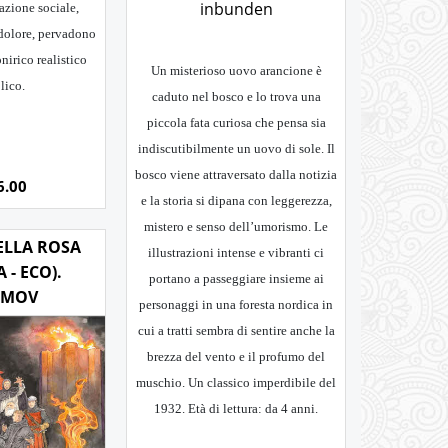
inbunden
azione sociale,
 dolore, pervadono
irico realistico
Un misterioso uovo arancione è
lico.
caduto nel bosco e lo trova una
piccola fata curiosa che pensa sia
indiscutibilmente un uovo di sole. Il
bosco viene attraversato dalla notizia
6.00
e la storia si dipana con leggerezza,
mistero e senso dell’umorismo. Le
ELLA ROSA
illustrazioni intense e vibranti ci
 - ECO).
portano a passeggiare insieme ai
OMOV
personaggi in una foresta nordica in
cui a tratti sembra di sentire anche la
brezza del vento e il profumo del
muschio. Un classico imperdibile del
1932. Età di lettura: da 4 anni.