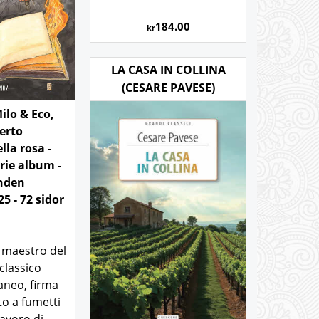
184.00
kr
LA CASA IN COLLINA
(CESARE PAVESE)
ilo & Eco,
erto
lla rosa -
rie album -
nden
5 - 72 sidor
 maestro del
classico
neo, firma
o a fumetti