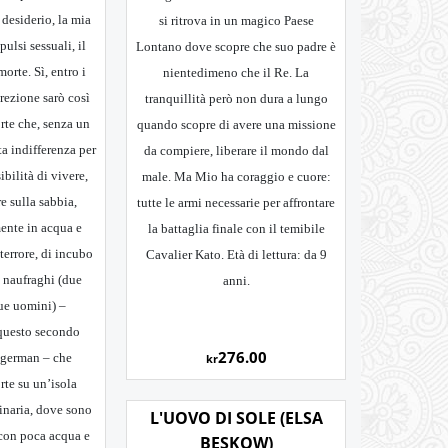
 desiderio, la mia
si ritrova in un magico Paese
pulsi sessuali, il
Lontano dove scopre che suo padre è
orte. Sì, entro i
nientedimeno che il Re. La
irezione sarò così
tranquillità però non dura a lungo
rte che, senza un
quando scopre di avere una missione
a indifferenza per
da compiere, liberare il mondo dal
ibilità di vivere,
male. Ma Mio ha coraggio e cuore:
 sulla sabbia,
tutte le armi necessarie per affrontare
ente in acqua e
la battaglia finale con il temibile
terrore, di incubo
Cavalier Kato. Età di lettura: da 9
 naufraghi (due
anni.
ue uomini) –
 questo secondo
276.00
german – che
kr
rte su un’isola
inaria, dove sono
L'UOVO DI SOLE (ELSA
 con poca acqua e
BESKOW)