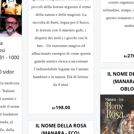
contro organizz
piccoli della foresta seguono il ritmo
solitudine, tempo,
della natura e delle stagioni. La
questo romanzo on
raccolta di frutti, legna per il fuoco,
simbo
le lezioni con il maestro gufo, i
dispetti dei troll e i giochi con le
ia
fate... Un ennesimo magico ed
osi
affascinante esempio di come questa
27
kr
B1 - 1000
grande autrice riesca a raccontare
l’indissolubile legame tra l’animo
0 sidor
IL NOME D
bambino e la natura. Età di lettura:
(MANARA
lla medicina
da 4 anni.
OBL
 "Italiani
ci uomini e
ande il nome
198.00
kr
al fondatore
rada, al
IL NOME DELLA ROSA
le, dalla
(MANARA - ECO).