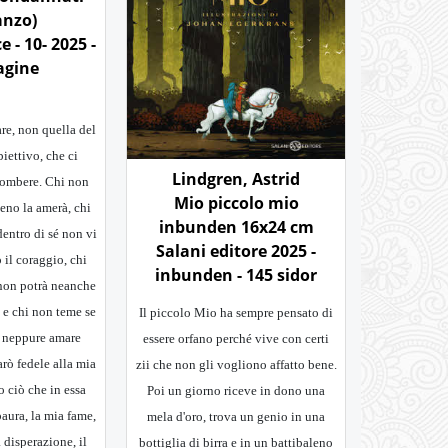
anzo)
e - 10- 2025 -
agine
are, non quella del
iettivo, che ci
Lindgren, Astrid
combere. Chi non
Mio piccolo mio
eno la amerà, chi
inbunden 16x24 cm
dentro di sé non vi
Salani editore 2025 -
il coraggio, chi
inbunden - 145 sidor
non potrà neanche
 e chi non teme se
Il piccolo Mio ha sempre pensato di
à neppure amare
essere orfano perché vive con certi
arò fedele alla mia
zii che non gli vogliono affatto bene.
o ciò che in essa
Poi un giorno riceve in dono una
paura, la mia fame,
mela d'oro, trova un genio in una
a disperazione, il
bottiglia di birra e in un battibaleno