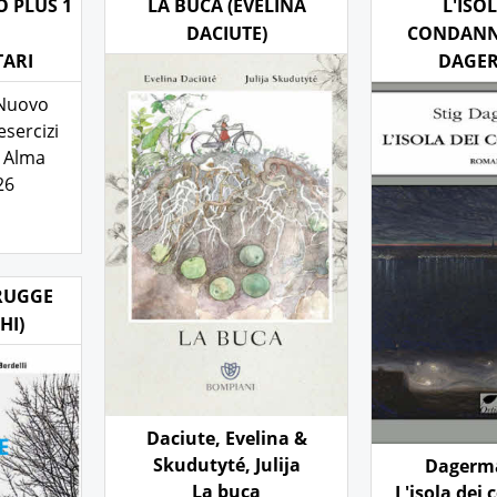
 PLUS 1
LA BUCA (EVELINA
L'ISO
DACIUTE)
CONDANNA
ARI
DAGE
 Nuovo
esercizi
 Alma
26
TRUGGE
HI)
Daciute, Evelina &
Skudutyté, Julija
Dagerma
La buca
L'isola dei