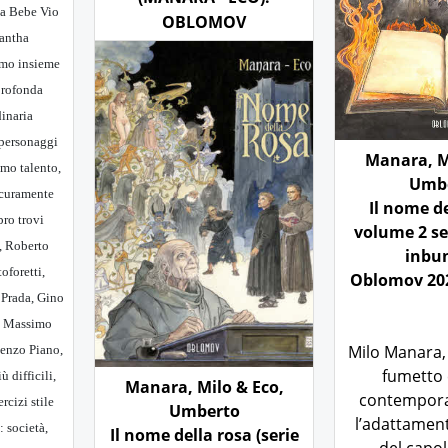
a Bebe Vio
OBLOMOV
mantha
amo insieme
 profonda
dinaria
 personaggi
Manara, M
imo talento,
Umb
icuramente
Il nome de
bro trovi
volume 2 se
, Roberto
inbu
oforetti,
Oblomov 202
 Prada, Gino
à, Massimo
Milo Manara,
Renzo Piano,
fumetto 
ù difficili,
Manara, Milo & Eco,
contempora
ercizi stile
Umberto
l’adattament
: società,
Il nome della rosa (serie