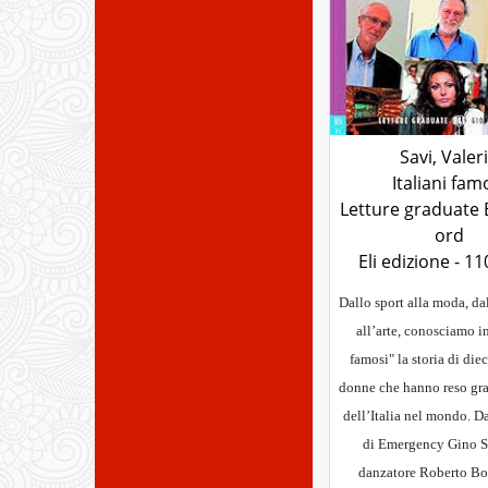
Savi, Valer
Italiani fam
Letture graduate 
ord
Eli edizione - 11
Dallo sport alla moda, da
all’arte, conosciamo in
famosi" la storia di die
donne che hanno reso gr
dell’Italia nel mondo. D
di Emergency Gino St
danzatore Roberto Bol