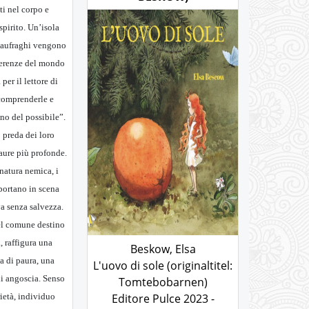
ti nel corpo e
spirito. Un’isola
 naufraghi vengono
fferenze del mondo
 per il lettore di
 comprenderle e
no del possibile”.
 preda dei loro
paure più profonde.
natura nemica, i
portano in scena
va senza salvezza.
el comune destino
, raffigura una
Beskow, Elsa
a di paura, una
L'uovo di sole (originaltitel:
di angoscia. Senso
Tomtebobarnen)
Editore Pulce 2023 -
rietà, individuo