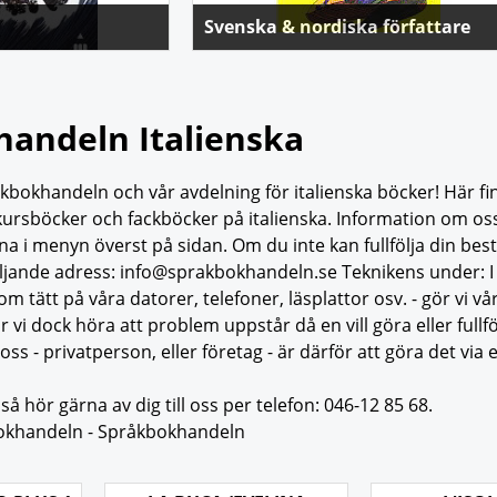
Svenska & nordiska författare
gio di Odisseo, uomo
eniale intelligenza,
 implacabile sete di
e classico omerico
andeln Italienska
he per i grandi).
kbokhandeln och vår avdelning för italienska böcker! Här fi
ursböcker och fackböcker på italienska. Information om oss,
rna i menyn överst på sidan. Om du inte kan fullfölja din be
ll följande adress: info@sprakbokhandeln.se Teknikens under: 
om tätt på våra datorer, telefoner, läsplattor osv. - gör vi 
i dock höra att problem uppstår då en vill göra eller fullfölj
ss - privatperson, eller företag - är därför att göra det via en
å hör gärna av dig till oss per telefon: 046-12 85 68.
Bokhandeln - Språkbokhandeln