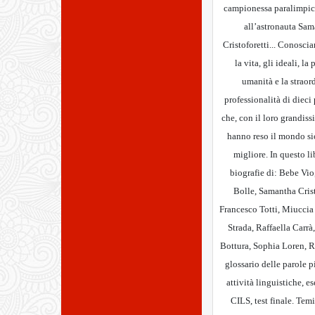
campionessa paralimpic
all’astronauta Sa
Cristoforetti... Conosci
la vita, gli ideali, la
umanità e la straor
professionalità di dieci
che, con il loro grandiss
hanno reso il mondo s
migliore. In questo li
biografie di: Bebe Vio
Bolle, Samantha Crist
Francesco Totti, Miuccia
Strada, Raffaella Carr
Bottura, Sophia Loren, 
glossario delle parole pi
attività linguistiche, es
CILS, test finale. Temi