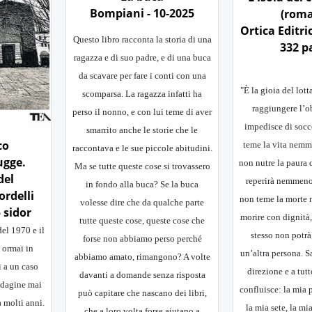
Bompiani - 10-2025
(rom
Ortica Editric
Questo libro racconta la storia di una
332 p
ragazza e di suo padre, e di una buca
da scavare per fare i conti con una
"È la gioia del lott
scomparsa. La ragazza infatti ha
raggiungere l’ob
perso il nonno, e con lui teme di aver
impedisce di soc
smarrito anche le storie che le
co
teme la vita nemm
raccontava e le sue piccole abitudini.
ugge.
non nutre la paura 
Ma se tutte queste cose si trovassero
del
reperirà nemmeno 
in fondo alla buca? Se la buca
rdelli
non teme la morte 
volesse dire che da qualche parte
5 sidor
morire con dignità,
tutte queste cose, queste cose che
del 1970 e il
stesso non potr
forse non abbiamo perso perché
 ormai in
un’altra persona. S
abbiamo amato, rimangono? A volte
 a un caso
direzione e a tutt
davanti a domande senza risposta
indagine mai
confluisce: la mia 
può capitare che nascano dei libri,
a molti anni.
la mia sete, la mi
che a loro volta forse aiutano a