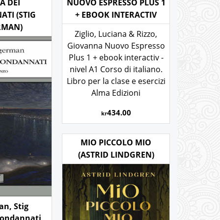
LA DEI
NUOVO ESPRESSO PLUS 1
TI (STIG
+ EBOOK INTERACTIV
RMAN)
Ziglio, Luciana & Rizzo,
Giovanna Nuovo Espresso
Plus 1 + ebook interactiv -
nivel A1 Corso di italiano.
Libro per la clase e esercizi
Alma Edizioni
434.00
kr
MIO PICCOLO MIO
(ASTRID LINDGREN)
n, Stig
 condannati