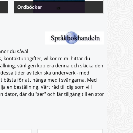
Ordböcker
Gramma
Nu är den äntligen här!
NE:s stora italienska ordbok.
121.000 ord och fraser
nner du såväl
 kontaktuppgifter, villkor m.m. hittar du
ställning, vänligen kopiera denna och skicka den
I dessa tider av tekniska underverk - med
vårt bästa för att hänga med i svängarna. Med
a en beställning. Vårt råd till dig som vill
 dator, där du "ser" och får tillgång till en stor