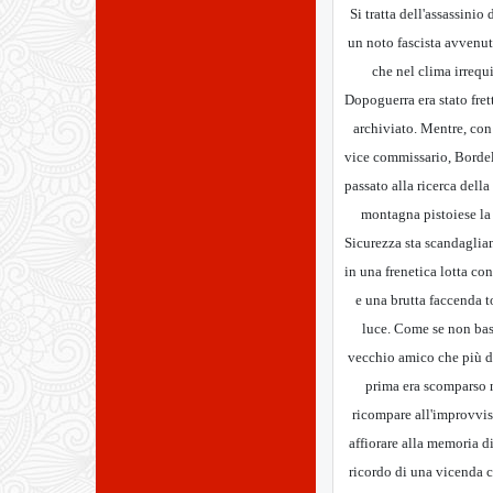
Si tratta dell'assassinio 
un noto fascista avvenut
che nel clima irrequ
Dopoguerra era stato fre
archiviato. Mentre, con 
vice commissario, Bordel
passato alla ricerca della 
montagna pistoiese la
Sicurezza sta scandaglia
in una frenetica lotta co
e una brutta faccenda t
luce. Come se non bas
vecchio amico che più di
prima era scomparso 
ricompare all'improvvi
affiorare alla memoria di
ricordo di una vicenda 