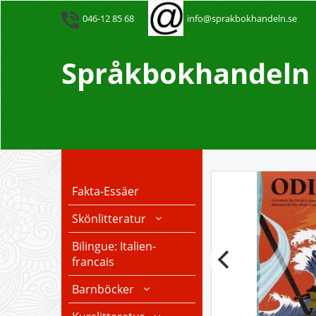
046-12 85 68
info@sprakbokhandeln.se
Språkbokhandeln -
Fakta-Essäer
Skönlitteratur
Bilingue: Italien-
francais
Barnböcker