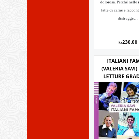
dolorosa. Perché nelle 
fatte di carne e raccont
distrugge…
230.00
kr
ITALIANI FA
(VALERIA SAVI) 
LETTURE GRA