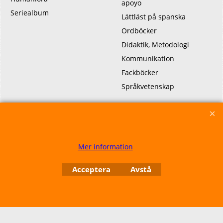
apoyo
Seriealbum
Lättläst på spanska
Ordböcker
Didaktik, Metodologi
Kommunikation
Fackböcker
Språkvetenskap
To create online store ShopFactory eCommerce software was used.
Mer information
Acceptera
Avstå