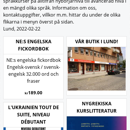
språkkurser på alltifrån nybörjarnivå till avancerad nivå i
en mängd olika språk. Information om oss,
kontaktuppgifter, villkor m.m. hittar du under de olika
flikarna i menyn överst på sidan.
Lund, 2022-02-22
NE:S ENGELSKA
VÅR BUTIK I LUND!
FICKORDBOK
NE:s engelska fickordbok
Engelsk-svensk / svensk-
engelsk 32.000 ord och
fraser
189.00
kr
NYGREKISKA
L'UKRAINIEN TOUT DE
KURSLITTERATUR
SUITE, NIVEAU
DÉBUTANT