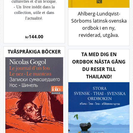
culturelles et d'un lexique.
- Un livre inédit dans la
Ahlberg-Lundqvist-
collection, utile et dans
l'actualité.
Sörboms latinsk-svenska
ordbok i en ny,
reviderad, utgåva.
144.00
kr
TVÅSPRÅKIGA BÖCKER
TA MED DIG EN
ORDBOK NÄSTA GÅNG
DU RESER TILL
THAILAND!