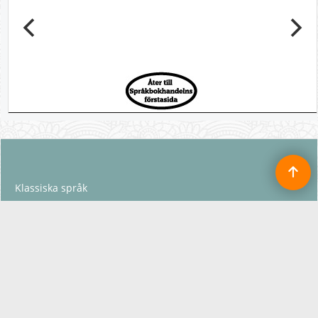
Klassiska språk
Moderna språk
Svenska som främmande
språk
Ryska
Ukrainska