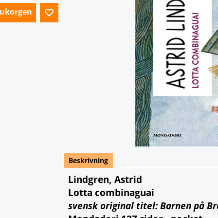
arukorgen
Beskrivning
Lindgren, Astrid
Lotta combinaguai
svensk original titel: Barnen på 