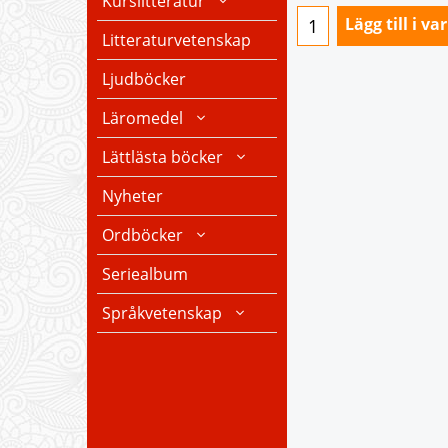
Kurslitteratur
Lägg till i v
Litteraturvetenskap
Ljudböcker
Läromedel
Lättlästa böcker
Nyheter
Ordböcker
Seriealbum
Språkvetenskap