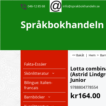
046-12 85 68
info@sprakbokhandeln.se
Språkbokhandeln -
<< Bakåt
|
Hem
>
Bar
Fakta-Essäer
Lotta combin
(Astrid Lindgr
Skönlitteratur
Junior
Bilingue: Italien-
9788804778554
francais
kr
164.00
Barnböcker