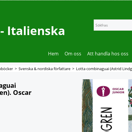
 Italienska
Hem
Om oss
Att handla hos oss
nböcker
>
Svenska & nordiska författare
>
Lotta combinaguai (Astrid Lindg
aguai
en). Oscar