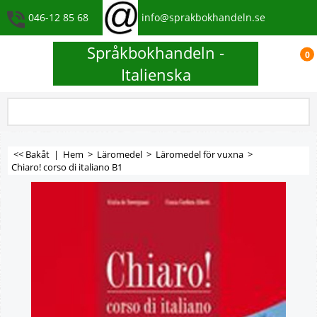
046-12 85 68
info@sprakbokhandeln.se
Språkbokhandeln -
0
Italienska
<< Bakåt
|
Hem
>
Läromedel
>
Läromedel för vuxna
>
Chiaro! corso di italiano B1