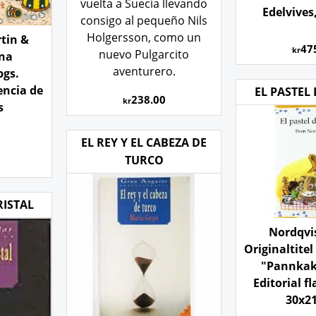
vuelta a Suecia llevando
Edelvives,
consigo al pequeño Nils
Holgersson, como un
tin &
47
kr
nuevo Pulgarcito
ena
aventurero.
pgs.
encia de
EL PASTEL
238.00
kr
s
EL REY Y EL CABEZA DE
TURCO
RISTAL
Nordqvi
Originaltitel
"Pannkak
Editorial 
30x2