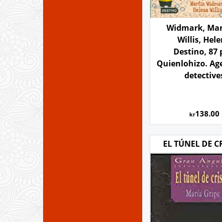
Widmark, Mar
Willis, Hel
Destino, 87 
Quienlohizo. Ag
detective
138.00
kr
EL TÚNEL DE C