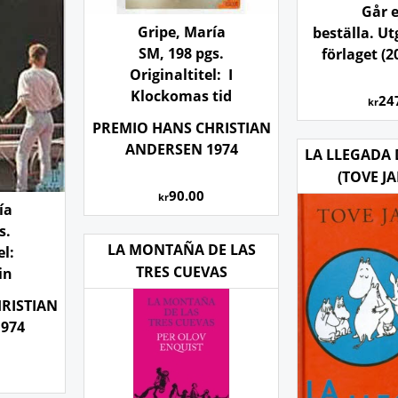
Går e
Gripe, María
beställa. U
SM, 198 pgs.
förlaget (2
Originaltitel: I
Klockomas tid
24
kr
PREMIO HANS CHRISTIAN
ANDERSEN 1974
LA LLEGADA
(TOVE J
90.00
kr
ía
s.
LA MONTAÑA DE LAS
el:
TRES CUEVAS
in
RISTIAN
974