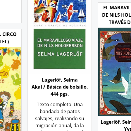
EL MARAVIL
DE NILS HO
TRAVÉS D
L CIRCO
 FL)
Lagerlöf, Selma
Akal / Básica de bolsillo,
444 pgs.
Texto completo. Una
bandada de patos
salvajes, realizando su
Lagerlöf, Se
migración anual, da la
Yv