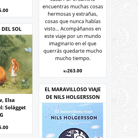
encuentras muchas cosas
5.00
hermosas y extrañas,
cosas que nunca habías
visto... Acompáñanos en
 DEL SOL
este viaje por un mundo
imaginario en el que
querrás quedarte mucho
mucho tiempo.
263.00
kr
EL MARAVILLOSO VIAJE
DE NILS HOLGERSSON
, Elsa
l: Solägget
NG
5.00