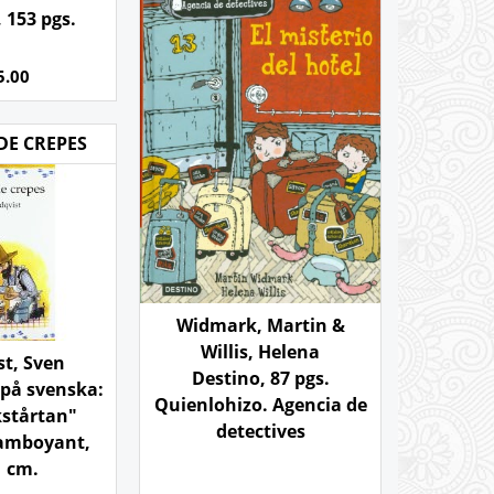
 153 pgs.
5.00
 DE CREPES
Widmark, Martin &
Willis, Helena
st, Sven
Destino, 87 pgs.
 på svenska:
Quienlohizo. Agencia de
stårtan"
detectives
flamboyant,
1 cm.