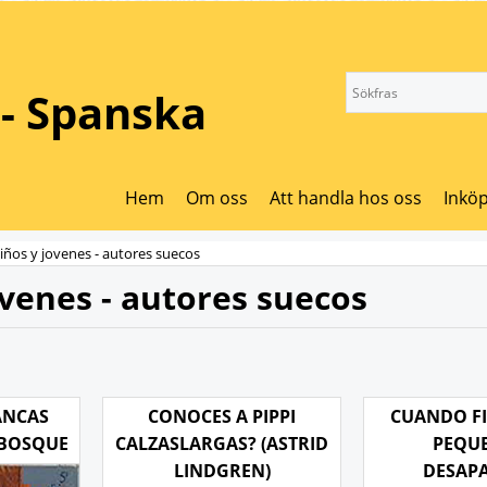
- Spanska
Hem
Om oss
Att handla hos oss
Inköp
iños y jovenes - autores suecos
ovenes - autores suecos
ANCAS
CONOCES A PIPPI
CUANDO F
 BOSQUE
CALZASLARGAS? (ASTRID
PEQU
LINDGREN)
DESAP