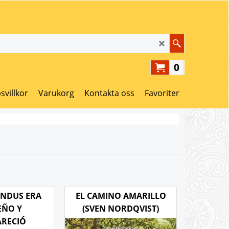
0
svillkor
Varukorg
Kontakta oss
Favoriter
INDUS ERA
EL CAMINO AMARILLO
EÑO Y
(SVEN NORDQVIST)
ARECIÓ