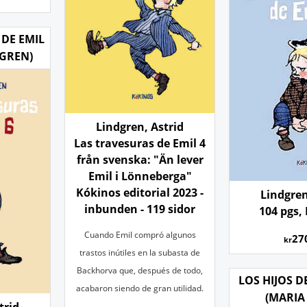
 DE EMIL
DGREN)
Lindgren, Astrid
Las travesuras de Emil 4
från svenska: "Än lever
Emil i Lönneberga"
Kókinos editorial 2023 -
Lindgren
inbunden - 119 sidor
104 pgs,
Cuando Emil compró algunos
27
kr
trastos inútiles en la subasta de
Backhorva que, después de todo,
LOS HIJOS D
acabaron siendo de gran utilidad.
(MARIA
trid