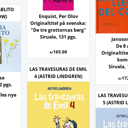
ABLITO
Enquist, Per Olov
OW)
Originaltitel på svenska:
"De tre grottornas berg"
Siruela, 131 pgs.
Jansso
De 8
165.00
Originaltit
kr
kom
Siruela, 
LAS TRAVESURAS DE EMIL
4 (ASTRID LINDGREN)
sa
17
kr
2 pgs.
lles nya
LAS TRAVESU
5 (ASTRID