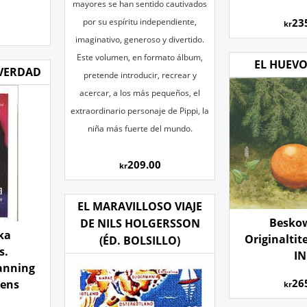
mayores se han sentido cautivados
por su
espíritu independiente,
23
kr
imaginativo, generoso y divertido.
Este volumen, en formato álbum,
EL HUEVO
 VERDAD
pretende introducir, recrear y
acercar,
a los más pequeños, el
extraordinario personaje de Pippi, la
niña más
fuerte del mundo.
209.00
kr
EL MARAVILLOSO VIAJE
Beskow
DE NILS HOLGERSSON
ka
Originaltite
(ÉD. BOLSILLO)
s.
I
Sanning
26
vens
kr