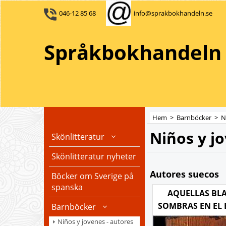
046-12 85 68
info@sprakbokhandeln.se
Språkbokhandeln 
Hem
>
Barnböcker
>
N
Niños y j
Skönlitteratur
Skönlitteratur nyheter
Autores suecos
Böcker om Sverige på
spanska
AQUELLAS BL
SOMBRAS EN EL
Barnböcker
Niños y jovenes - autores