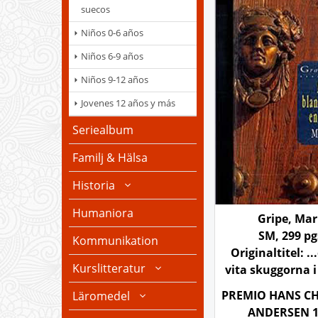
suecos
Niños 0-6 años
Niños 6-9 años
Niños 9-12 años
Jovenes 12 años y más
Seriealbum
Familj & Hälsa
Historia
Humaniora
Gripe, Mar
SM, 299 pg
Kommunikation
Originaltitel: .
Kurslitteratur
vita skuggorna 
PREMIO HANS CH
Läromedel
ANDERSEN 1