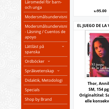
Läromedel för barn-
och unga
95.00
kr
Modersmålsundervisning
EL JUEGO DE LA
Modersmålsundervisning
- Läsning / Cuentos de
apoyo
Lättläst på
spanska
Ordböcker
Språkvetenskap
Didaktik, Metodologi
Thor, Anni
SM, 154 pg
Specials
Originaltitel: 
Shop by Brand
elle konsek