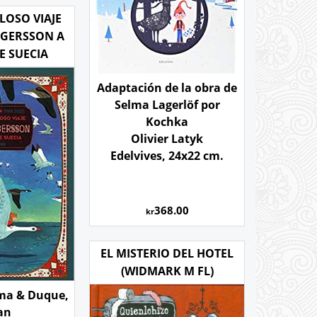
LOSO VIAJE
LGERSSON A
E SUECIA
Adaptación de la obra de
Selma Lagerlöf por
Kochka
Olivier Latyk
Edelvives, 24x22 cm.
368.00
kr
EL MISTERIO DEL HOTEL
(WIDMARK M FL)
lma & Duque,
an