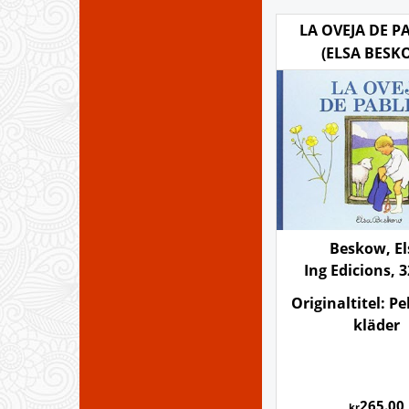
LA OVEJA DE P
(ELSA BESK
Beskow, El
Ing Edicions, 3
Originaltitel: Pe
kläder
265.00
kr