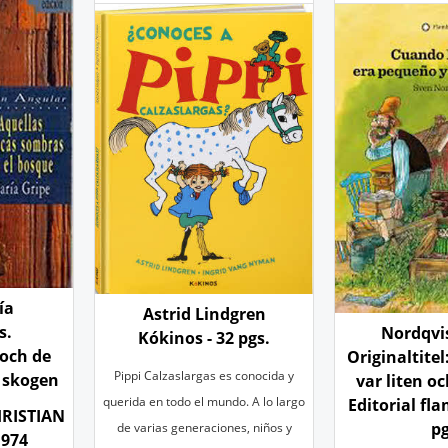
ía
Astrid Lindgren
s.
Nordqvi
Kókinos
- 32 pgs.
..och de
Originaltitel
Pippi Calzaslargas es conocida y
i skogen
var liten o
querida en todo el mundo. A lo largo
Editorial fl
RISTIAN
p
de varias generaciones, niños y
974