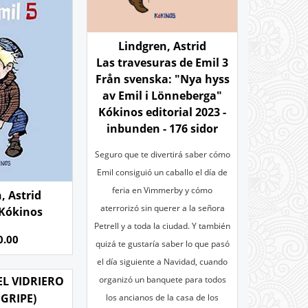
Lindgren, Astrid
Las travesuras de Emil 3
Från svenska: "Nya hyss
av Emil i Lönneberga"
Kókinos editorial 2023 -
inbunden - 176 sidor
Seguro que te divertirá saber cómo
Emil consiguió un caballo el día de
feria en Vimmerby y cómo
, Astrid
aterrorizó sin querer a la señora
 Kókinos
Petrell y a toda la ciudad. Y también
0.00
quizá te gustaría saber lo que pasó
el día siguiente a Navidad, cuando
EL VIDRIERO
organizó un banquete para todos
 GRIPE)
los ancianos de la casa de los