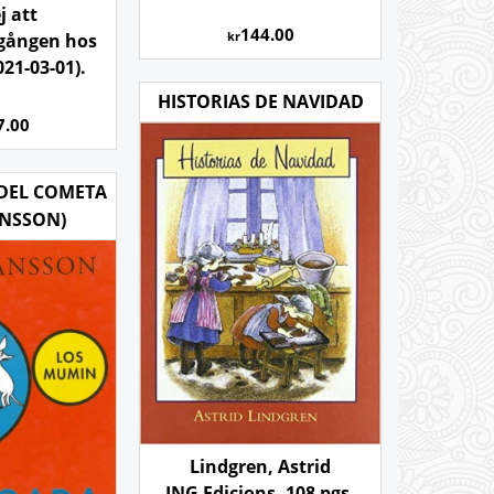
j att
144.00
kr
tgången hos
021-03-01).
HISTORIAS DE NAVIDAD
7.00
 DEL COMETA
ANSSON)
Lindgren, Astrid
ING Edicions, 108 pgs.