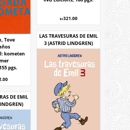
321.00
kr
LAS TRAVESURAS DE EMIL
n, Tove
3 (ASTRID LINDGREN)
 años
el: kometen
mer
155 pgs.
2.00
RAS DE EMIL
 LINDGREN)