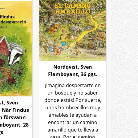
Nordqvist, Sven
Flamboyant, 36 pgs.
¡Imagina despertarte en
un bosque y no saber
dónde estás! Por suerte,
st, Sven
unos hombrecillos muy
: När Findus
amables te ayudan a
ch försvann
encontrar un camino
amboyant, 28
amarillo que te lleva a
gs
casa. Por el camino