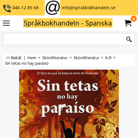
046-12 85 68
info@sprakbokhandeln.se
0
Språkbokhandeln - Spanska
<< Bakåt
|
Hem
>
Skönlitteratur
>
Skönlitteratur
>
A-D
>
Sin tetas no hay paraiso