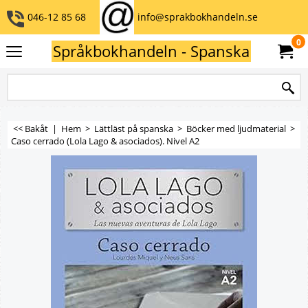
046-12 85 68
info@sprakbokhandeln.se
0
Språkbokhandeln - Spanska
<< Bakåt
|
Hem
>
Lättläst på spanska
>
Böcker med ljudmaterial
>
Caso cerrado (Lola Lago & asociados). Nivel A2