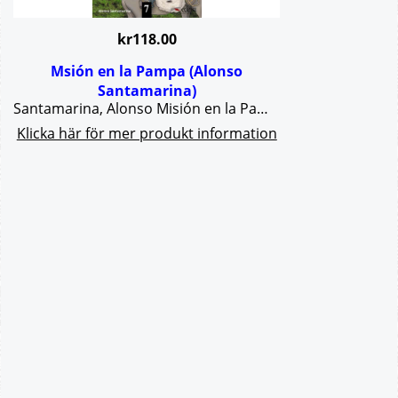
kr
118.00
Msión en la Pampa (Alonso
Santamarina)
Santamarina, Alonso Misión en la Pampa - nivel A1-A2 Colección Aventuras para 3 Editorial Edelsa Lectura graduada de español lengua extranjera, para niños y adolescente (10-14 años). Nivel A1/A2.Andrés, Juan y Rocío ganan un concurso organizado por Unicef que tiene como premio un maravilloso viaje a Argentina donde visitarán primero las cataratas de Iguazú, luego La Pampa y, por último, Tierra del Fuego.
Klicka här för mer produkt information