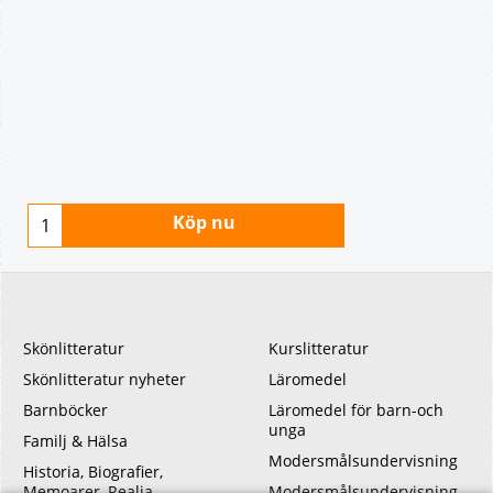
Köp nu
Skönlitteratur
Kurslitteratur
Skönlitteratur nyheter
Läromedel
Barnböcker
Läromedel för barn-och
unga
Familj & Hälsa
Modersmålsundervisning
Historia, Biografier,
Memoarer, Realia
Modersmålsundervisning -