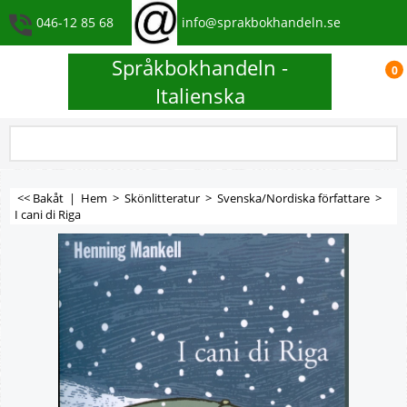
046-12 85 68
info@sprakbokhandeln.se
Språkbokhandeln -
0
Italienska
<< Bakåt
|
Hem
>
Skönlitteratur
>
Svenska/Nordiska författare
>
I cani di Riga