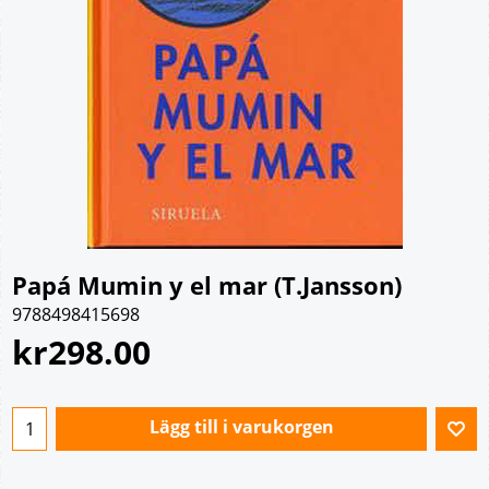
Papá Mumin y el mar (T.Jansson)
9788498415698
kr
298.00
Lägg till i varukorgen