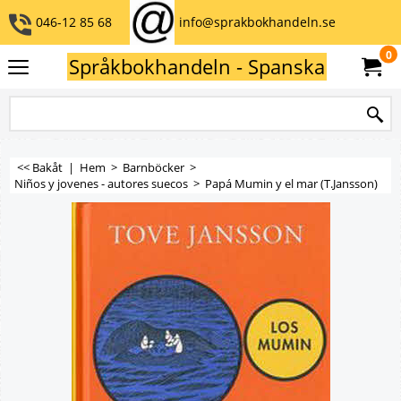
046-12 85 68
info@sprakbokhandeln.se
0
Språkbokhandeln - Spanska
<< Bakåt
|
Hem
>
Barnböcker
>
Niños y jovenes - autores suecos
>
Papá Mumin y el mar (T.Jansson)