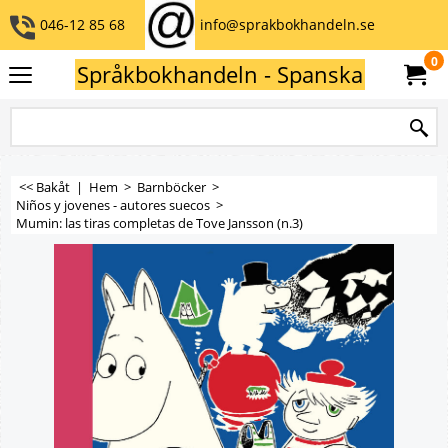
046-12 85 68
info@sprakbokhandeln.se
0
Språkbokhandeln - Spanska
<< Bakåt
|
Hem
>
Barnböcker
>
Niños y jovenes - autores suecos
>
Mumin: las tiras completas de Tove Jansson (n.3)