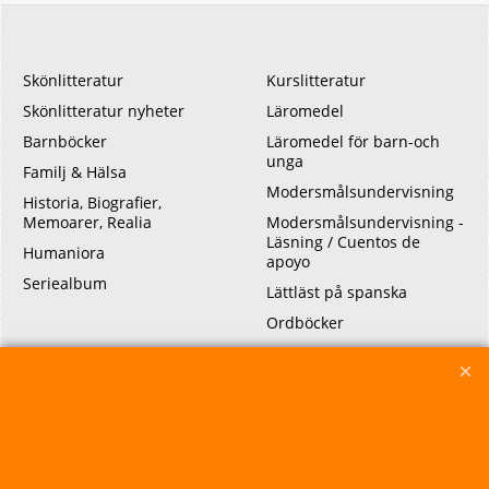
Skönlitteratur
Kurslitteratur
Skönlitteratur nyheter
Läromedel
Barnböcker
Läromedel för barn-och
unga
Familj & Hälsa
Modersmålsundervisning
Historia, Biografier,
Memoarer, Realia
Modersmålsundervisning -
Läsning / Cuentos de
Humaniora
apoyo
Seriealbum
Lättläst på spanska
Ordböcker
Didaktik, Metodologi
Kommunikation
Fackböcker
Språkvetenskap