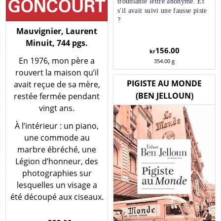
troublante lettre anonyme. Et
s'il avait suivi une fausse piste
?
Mauvignier, Laurent
Minuit, 744 pgs.
156.00
kr
En 1976, mon père a
354.00
g
rouvert la maison qu’il
PIGISTE AU MONDE
avait reçue de sa mère,
(BEN JELLOUN)
restée fermée pendant
vingt ans.
À l’intérieur : un piano,
une commode au
marbre ébréché, une
Légion d’honneur, des
photographies sur
lesquelles un visage a
été découpé aux ciseaux.