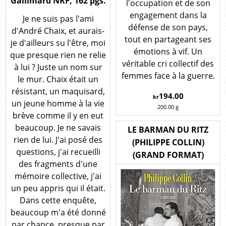
Gallimard NRF, 162 pgs.
l'occupation et de son
engagement dans la
Je ne suis pas l'ami
défense de son pays,
d'André Chaix, et aurais-
tout en partageant ses
je d'ailleurs su l'être, moi
émotions à vif. Un
que presque rien ne relie
véritable cri collectif des
à lui ? Juste un nom sur
femmes face à la guerre.
le mur. Chaix était un
résistant, un maquisard,
194.00
kr
un jeune homme à la vie
200.00
g
brève comme il y en eut
beaucoup. Je ne savais
LE BARMAN DU RITZ
rien de lui. J'ai posé des
(PHILIPPE COLLIN)
questions, j'ai recueilli
(GRAND FORMAT)
des fragments d'une
mémoire collective, j'ai
un peu appris qui il était.
Dans cette enquête,
beaucoup m'a été donné
par chance, presque par