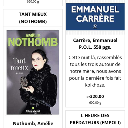
650.00
g
TANT MIEUX
(NOTHOMB)
Carrère, Emmanuel
P.O.L. 558 pgs.
Cette nuit-là, rassemblés
tous les trois autour de
notre mère, nous avons
pour la dernière fois fait
kolkhoze.
320.00
kr
600.00
g
L'HEURE DES
PRÉDATEURS (EMPOLI)
Nothomb, Amélie