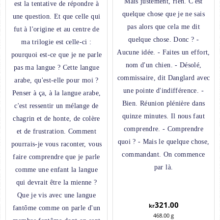
Mais justement, rien. C'est
est la tentative de répondre à
quelque chose que je ne sais
une question. Et que celle qui
pas alors que cela me dit
fut à l'origine et au centre de
quelque chose. Donc ? -
ma trilogie est celle-ci :
Aucune idée. - Faites un effort,
pourquoi est-ce que je ne parle
nom d'un chien. - Désolé,
pas ma langue ? Cette langue
commissaire, dit Danglard avec
arabe, qu'est-elle pour moi ?
une pointe d'indifférence. -
Penser à ça, à la langue arabe,
Bien. Réunion plénière dans
c'est ressentir un mélange de
quinze minutes. Il nous faut
chagrin et de honte, de colère
comprendre. - Comprendre
et de frustration. Comment
quoi ? - Mais le quelque chose,
pourrais-je vous raconter, vous
commandant. On commence
faire comprendre que je parle
par là.
comme une enfant la langue
qui devrait être la mienne ?
Que je vis avec une langue
321.00
kr
fantôme comme on parle d'un
468.00
g