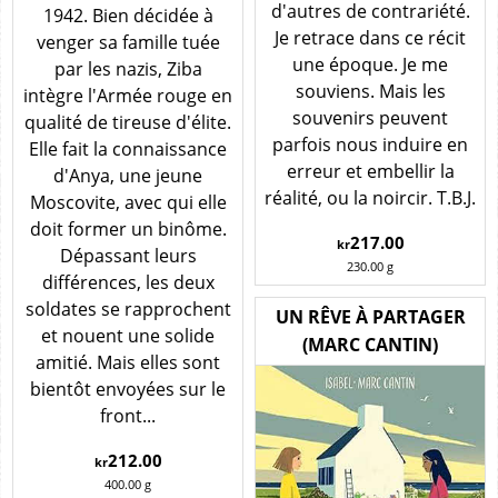
d'autres de contrariété.
1942. Bien décidée à
Je retrace dans ce récit
venger sa famille tuée
une époque. Je me
par les nazis, Ziba
souviens. Mais les
intègre l'Armée rouge en
souvenirs peuvent
qualité de tireuse d'élite.
parfois nous induire en
Elle fait la connaissance
erreur et embellir la
d'Anya, une jeune
réalité, ou la noircir. T.B.J.
Moscovite, avec qui elle
doit former un binôme.
217.00
kr
Dépassant leurs
230.00
g
différences, les deux
soldates se rapprochent
UN RÊVE À PARTAGER
et nouent une solide
(MARC CANTIN)
amitié. Mais elles sont
bientôt envoyées sur le
front...
212.00
kr
400.00
g