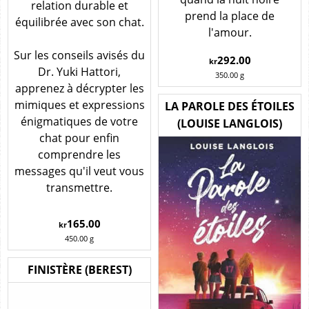
relation durable et
prend la place de
équilibrée avec son chat.
l'amour.
Sur les conseils avisés du
292.00
kr
Dr. Yuki Hattori,
350.00
g
apprenez à décrypter les
mimiques et expressions
LA PAROLE DES ÉTOILES
énigmatiques de votre
(LOUISE LANGLOIS)
chat pour enfin
comprendre les
messages qu'il veut vous
transmettre.
165.00
kr
450.00
g
FINISTÈRE (BEREST)