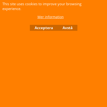
vingt pays avant même sa
This site uses cookies to improve your browsing
Mitch, libraire passionné,
parution en France, c'est un
experience.
phénomène international.
est arrêté un matin pour
Mer information
un crime impensable : il
a transgressé la loi en
356.00
kr
Acceptera
Avstå
vendant des livres
625.00
g
interdits.
LES ASSASSINS DE
Après cinq années de
L'AUBE (MICHEL BUSSI)
prison, il n'a qu'un désir,
retrouver sa liberté et sa
librairie. Mais le destin
en décide autrement. Le
même jour, Mitch croise
le procureur qui l'a fait
condamner et rencontre
Anna, une jeune chef qui
pourrait bien être la
femme de sa vie.