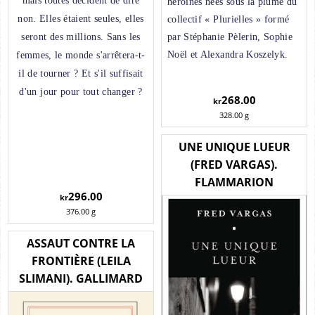
mais toutes décident de dire
héroïnes nées sous la plume du
collectif « Plurielles » formé
non. Elles étaient seules, elles
par Stéphanie Pèlerin, Sophie
seront des millions. Sans les
Noël et Alexandra Koszelyk.
femmes, le monde s'arrêtera-t-
il de tourner ? Et s'il suffisait
d'un jour pour tout changer ?
268.00
kr
328.00
g
UNE UNIQUE LUEUR
(FRED VARGAS).
FLAMMARION
296.00
kr
376.00
g
ASSAUT CONTRE LA
FRONTIÈRE (LEILA
SLIMANI). GALLIMARD