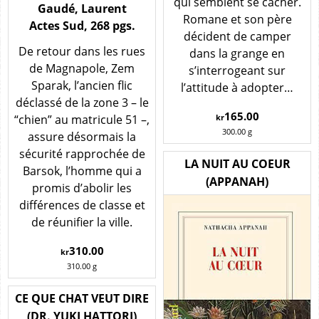
qui semblent se cacher.
Gaudé, Laurent
Romane et son père
Actes Sud, 268 pgs.
décident de camper
De retour dans les rues
dans la grange en
de Magnapole, Zem
s’interrogeant sur
Sparak, l’ancien flic
l’attitude à adopter…
déclassé de la zone 3 – le
165.00
“chien” au matricule 51 –,
kr
300.00
g
assure désormais la
sécurité rapprochée de
LA NUIT AU COEUR
Barsok, l’homme qui a
(APPANAH)
promis d’abolir les
différences de classe et
de réunifier la ville.
310.00
kr
310.00
g
CE QUE CHAT VEUT DIRE
(DR. YUKI HATTORI)