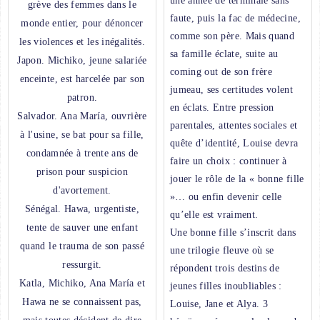
une année de terminale sans
grève des femmes dans le
faute, puis la fac de médecine,
monde entier, pour dénoncer
comme son père. Mais quand
les violences et les inégalités.
sa famille éclate, suite au
Japon. Michiko, jeune salariée
coming out de son frère
enceinte, est harcelée par son
jumeau, ses certitudes volent
patron.
en éclats. Entre pression
Salvador. Ana María, ouvrière
parentales, attentes sociales et
à l'usine, se bat pour sa fille,
quête d’identité, Louise devra
condamnée à trente ans de
faire un choix : continuer à
prison pour suspicion
jouer le rôle de la « bonne fille
d'avortement.
»… ou enfin devenir celle
Sénégal. Hawa, urgentiste,
qu’elle est vraiment.
tente de sauver une enfant
Une bonne fille s’inscrit dans
quand le trauma de son passé
une trilogie fleuve où se
ressurgit.
répondent trois destins de
Katla, Michiko, Ana María et
jeunes filles inoubliables :
Hawa ne se connaissent pas,
Louise, Jane et Alya. 3