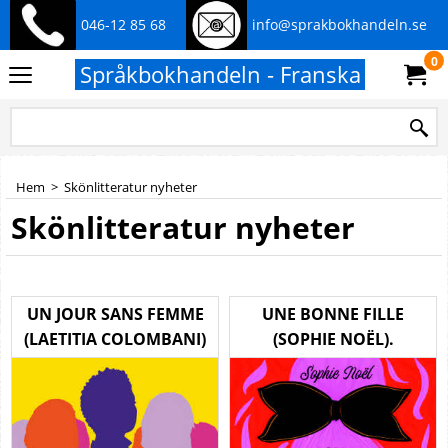
046-12 85 68
info@sprakbokhandeln.se
0
Språkbokhandeln - Franska
Hem
>
Skönlitteratur nyheter
Skönlitteratur nyheter
UN JOUR SANS FEMME
UNE BONNE FILLE
(LAETITIA COLOMBANI)
(SOPHIE NOËL).