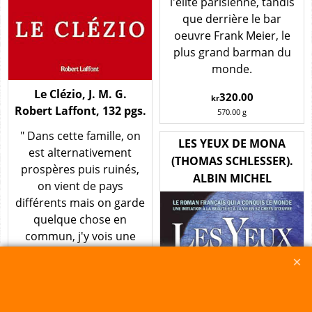
l'élite parisienne, tandis
que derrière le bar
oeuvre Frank Meier, le
plus grand barman du
monde.
Le Clézio, J. M. G.
320.00
kr
Robert Laffont, 132 pgs.
570.00
g
" Dans cette famille, on
LES YEUX DE MONA
est alternativement
(THOMAS SCHLESSER).
prospères puis ruinés,
ALBIN MICHEL
on vient de pays
différents mais on garde
quelque chose en
commun, j'y vois une
espèce de goût pour
l'aventure et une
attirance pour ce qu'on
peut apprendre en