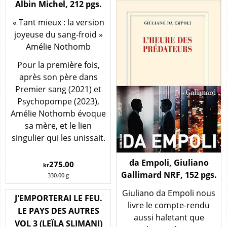
Albin Michel, 212 pgs.
« Tant mieux : la version
joyeuse du sang-froid »
Amélie Nothomb
Pour la première fois,
après son père dans
Premier sang (2021) et
Psychopompe (2023),
Amélie Nothomb évoque
sa mère, et le lien
singulier qui les unissait.
da Empoli, Giuliano
275.00
kr
Gallimard NRF, 152 pgs.
330.00
g
Giuliano da Empoli nous
J'EMPORTERAI LE FEU.
livre le compte-rendu
LE PAYS DES AUTRES
aussi haletant que
VOL 3 (LEÏLA SLIMANI)