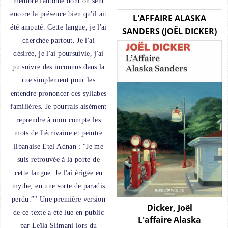
membre fantôme dont on sent
encore la présence bien qu'il ait
L'AFFAIRE ALASKA
été amputé. Cette langue, je l'ai
SANDERS (JOËL DICKER)
cherchée partout. Je l'ai
désirée, je l'ai poursuivie, j'ai
pu suivre des inconnus dans la
rue simplement pour les
entendre prononcer ces syllabes
familières. Je pourrais aisément
reprendre à mon compte les
mots de l'écrivaine et peintre
libanaise Etel Adnan : “Je me
suis retrouvée à la porte de
cette langue. Je l'ai érigée en
mythe, en une sorte de paradis
perdu.”" Une première version
Dicker, Joël
de ce texte a été lue en public
L'affaire Alaska
par Leïla Slimani lors du