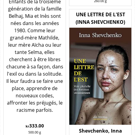
Enfants de la troisième
260.00
g
génération de la famille
UNE LETTRE DE L'EST
Belhaj, Mia et Inès sont
(INNA SHEVCHENKO)
nées dans les années
1980. Comme leur
grand-mère Mathilde,
leur mère Aïcha ou leur
tante Selma, elles
cherchent à être libres
chacune à sa façon, dans
l'exil ou dans la solitude.
Il leur faudra se faire une
place, apprendre de
nouveaux codes,
affronter les préjugés, le
racisme parfois.
333.00
kr
Shevchenko, Inna
500.00
g