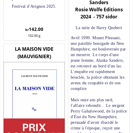
Sanders
Festival d'Avignon 2025.
Rosie Wolfe Editions
2024 - 757 sidor
La suite de Harry Quebert
142.00
kr
102.00
g
Avril 1999. Mount Pleasant,
une paisible bourgade du New
LA MAISON VIDE
Hampshire, est bouleversée par
un meurtre. Le corps d'une
(MAUVIGNIER)
jeune femme, Alaska Sanders,
est retrouvé au bord d'un lac.
L'enquête est rapidement
bouclée, la police obtenant les
aveux du coupable et de son
complice.
Mais onze ans plus tard,
l'affaire rebondit... Le sergent
Perry Gahalowood, de la police
d'État du New Hampshire,
persuadé d'avoir élucidé le
crime à l'époque, reçoit une