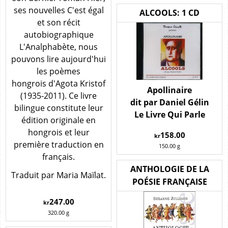
ses nouvelles C'est égal
ALCOOLS: 1 CD
et son récit
autobiographique
L'Analphabète, nous
pouvons lire aujourd'hui
les poèmes
hongrois d'Agota Kristof
Apollinaire
(1935-2011). Ce livre
dit par Daniel Gélin
bilingue constitute leur
Le Livre Qui Parle
édition originale en
hongrois et leur
158.00
kr
première traduction en
150.00
g
français.
ANTHOLOGIE DE LA
Traduit par Maria Maïlat.
POÉSIE FRANÇAISE
247.00
kr
320.00
g