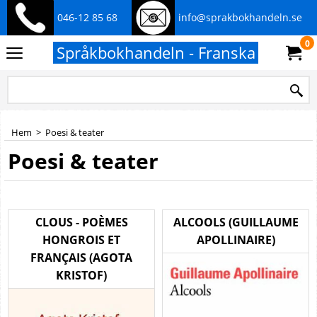
046-12 85 68
info@sprakbokhandeln.se
0
Språkbokhandeln - Franska
Hem
>
Poesi & teater
Poesi & teater
CLOUS - POÈMES
ALCOOLS (GUILLAUME
HONGROIS ET
APOLLINAIRE)
FRANÇAIS (AGOTA
KRISTOF)