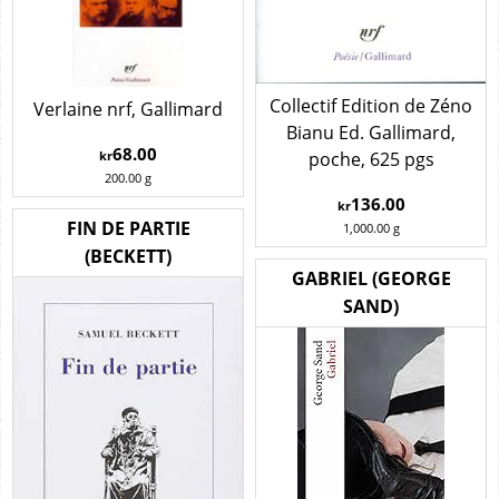
Collectif Edition de Zéno
Verlaine nrf, Gallimard
Bianu Ed. Gallimard,
68.00
poche, 625 pgs
kr
200.00
g
136.00
kr
FIN DE PARTIE
1,000.00
g
(BECKETT)
GABRIEL (GEORGE
SAND)