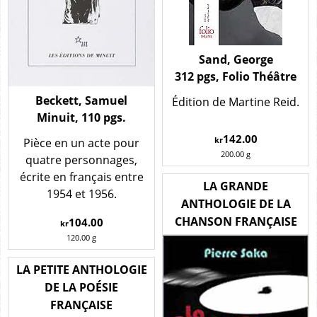
Sand, George
312 pgs, Folio Théâtre
Beckett, Samuel
Édition de Martine Reid.
Minuit, 110 pgs.
142.00
kr
Pièce en un acte pour
200.00
g
quatre personnages,
écrite en français entre
LA GRANDE
1954 et 1956.
ANTHOLOGIE DE LA
CHANSON FRANÇAISE
104.00
kr
120.00
g
LA PETITE ANTHOLOGIE
DE LA POÉSIE
FRANÇAISE