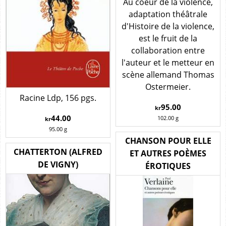
Au coeur de la violence,
adaptation théâtrale
d'Histoire de la violence,
est le fruit de la
collaboration entre
l'auteur et le metteur en
scène allemand Thomas
Ostermeier.
Racine Ldp, 156 pgs.
95.00
kr
44.00
102.00
g
kr
95.00
g
CHANSON POUR ELLE
CHATTERTON (ALFRED
ET AUTRES POÈMES
DE VIGNY)
ÉROTIQUES