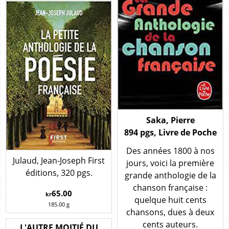
Saka, Pierre
894 pgs, Livre de Poche
Des années 1800 à nos
Julaud, Jean-Joseph First
jours, voici la première
éditions, 320 pgs.
grande anthologie de la
chanson française :
65.00
kr
quelque huit cents
185.00
g
chansons, dues à deux
cents auteurs.
L'AUTRE MOITIÉ DU