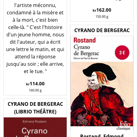
l'artiste méconnu,
162.00
kr
condamné à la misère et
150.00
g
à la mort, c'est bien
celle-là. " C'est l'histoire
CYRANO DE BERGERAC
d'un jeune homme, nous
dit l'auteur, qui a écrit
une lettre le matin, et qui
attend la réponse
jusqu'au soir ; elle arrive,
et le tue. "
114.00
kr
160.00
g
CYRANO DE BERGERAC
(LIBRIO THÉÂTRE)
Rostand, Edmond