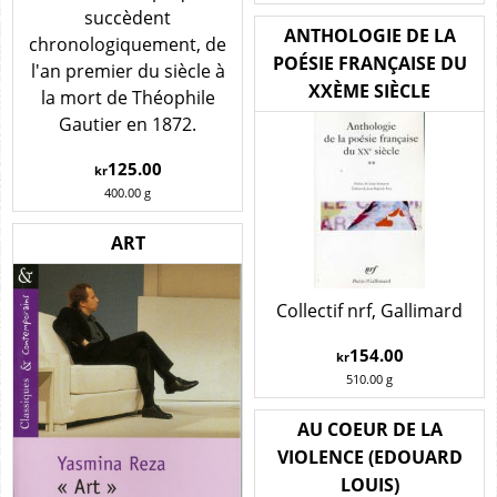
succèdent
ANTHOLOGIE DE LA
chronologiquement, de
POÉSIE FRANÇAISE DU
l'an premier du siècle à
XXÈME SIÈCLE
la mort de Théophile
Gautier en 1872.
125.00
kr
400.00
g
ART
Collectif nrf, Gallimard
154.00
kr
510.00
g
AU COEUR DE LA
VIOLENCE (EDOUARD
LOUIS)