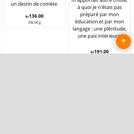
un destin de comète.
à quoi je n'étais pas
préparé par mon
136.00
kr
éducation et par mon
336.00
g
langage : une plénitude,
une paix intérieure.
191.00
kr
402.00
g
1
2
Nästa >
Skönlitteratur Pocket
ALMA PRISET 2021 till Jean
Deckare
Claude Mourlevat
Skönlitteratur storformat
Nordisk barn- och
Le Petit Nicolas
ungdomslitteratur på
franska
Skönlitteratur nyheter