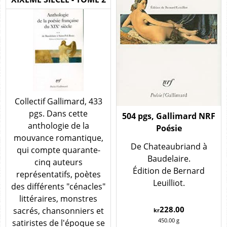
Collectif Gallimard, 433
pgs. Dans cette
504 pgs, Gallimard NRF
anthologie de la
Poésie
mouvance romantique,
De Chateaubriand à
qui compte quarante-
Baudelaire.
cinq auteurs
Édition de Bernard
représentatifs, poètes
Leuilliot.
des différents "cénacles"
littéraires, monstres
228.00
sacrés, chansonniers et
kr
450.00
g
satiristes de l'époque se