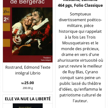
464 pgs, Folio Classique
Somptueux
divertissement poético-
militaire, pièce
historique qui rappelait
à la fois Les Trois
Mousquetaires et le
monde des précieux,
drame en vers d'une
ahurissante virtuosité où
parut revivre le meilleur
Rostrand, Edmond Texte
de Ruy Blas, Cyrano
intégral Librio
conquit sans peine un
25.00
public lassé du théâtre
kr
200.00
g
d'idées, qu'enflamma le
patriotisme culturel de
ELLE VA NUE LA LIBERTÉ
l'auteur.