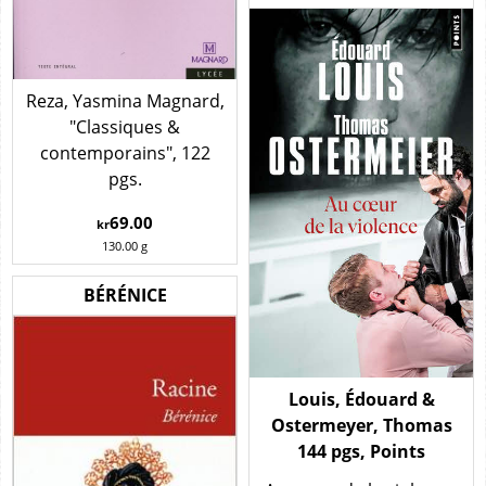
Reza, Yasmina Magnard,
"Classiques &
contemporains", 122
pgs.
69.00
kr
130.00
g
BÉRÉNICE
Louis, Édouard &
Ostermeyer, Thomas
144 pgs, Points