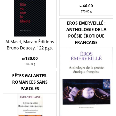
46.00
kr
270.00
g
EROS EMERVEILLÉ :
ANTHOLOGIE DE LA
POÉSIE ÉROTIQUE
Al-Masri, Maram Éditions
FRANCAISE
Bruno Doucey, 122 pgs.
180.00
kr
160.00
g
FÊTES GALANTES.
ROMANCES SANS
PAROLES