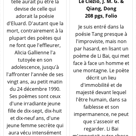
Le Clézio, J. M. G. &
telle aurait pu être la
Qiang, Dong
devise de celle qui
208 pgs, Folio
adorait la poésie
d'Eluard. D'autant que la
Je suis entré dans la
mort, contrairement à la
poésie Tang presque à
plupart des poètes qui
l'improviste, mais non
ne font que l'effleurer,
par hasard, en lisant un
Alicia Gallienne l'a
poème de Li Bai, qui met
tutoyée en son
face à face un homme et
adolescence, jusqu'à
une montagne. Le poète
l'affronter l'année de ses
décrit un lieu
vingt ans, au petit matin
d'immobilité et de
du 24 décembre 1990.
majesté devant lequel
Ses poèmes sont ceux
l'être humain, dans sa
d'une irradiante jeune
faiblesse et son
fille de dix-sept, dix-huit
impermanence, ne peut
et dix-neuf ans, d'une
que s'asseoir et
jeune femme secrète qui
regarder. Li Bai
aura vécu intensément
m'apportait autre chose,