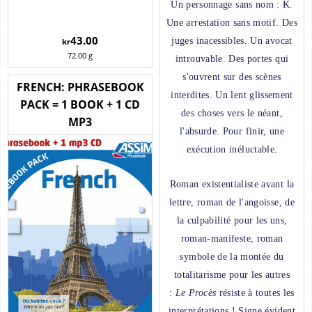
Un personnage sans nom : K.
Une arrestation sans motif. Des
43.00
juges inacessibles. Un avocat
kr
72.00
g
introuvable. Des portes qui
s'ouvrent sur des scènes
FRENCH: PHRASEBOOK
interdites. Un lent glissement
PACK = 1 BOOK + 1 CD
des choses vers le néant,
MP3
l'absurde. Pour finir, une
exécution inéluctable.
Roman existentialiste avant la
lettre, roman de l'angoisse, de
la culpabilité pour les uns,
roman-manifeste, roman
symbole de la montée du
totalitarisme pour les autres
:
Le Procès
résiste à toutes les
interprétations ! Signe évident