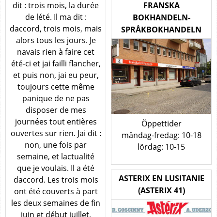
dit : trois mois, la durée
FRANSKA
de lété. Il ma dit :
BOKHANDELN-
daccord, trois mois, mais
SPRÅKBOKHANDELN
alors tous les jours. Je
navais rien à faire cet
été-ci et jai failli flancher,
et puis non, jai eu peur,
toujours cette même
panique de ne pas
disposer de mes
journées tout entières
Öppettider
ouvertes sur rien. Jai dit :
måndag-fredag: 10-18
non, une fois par
lördag: 10-15
semaine, et lactualité
que je voulais. Il a été
ASTERIX EN LUSITANIE
daccord. Les trois mois
(ASTERIX 41)
ont été couverts à part
les deux semaines de fin
juin et début juillet.