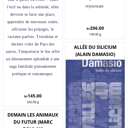
réjouissant.
l'exil ou dans la solitude, elles
devront se faire une place,
apprendre de nouveaux codes,
206.00
kr
affronter les préjugés, le
140.00
g
racisme parfois. Troisième et
dernier volet du Pays des
ALLÉE DU SILICIUM
autres, J'emporterai le feu offre
(ALAIN DAMASIO)
un dénouement splendide à une
saga familiale puissamment
poétique et romanesque.
145.00
kr
242.00
g
DEMAIN LES ANIMAUX
DU FUTUR (MARC