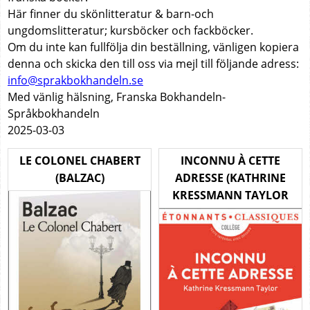
Nous voulons tous, à un
passé au village, Solange 
Här finner du skönlitteratur & barn-och
moment de notre existence,
veut plus y penser. Rose, e
ungdomslitteratur; kursböcker och fackböcker.
être un autre."
croit avoir trouvé l'amour.
Mais ce qu'elle croit, Rose,
Om du inte kan fullfölja din beställning, vänligen kopiera
est-ce que ça compte ?
denna och skicka den till oss via mejl till följande adress:
info@sprakbokhandeln.se
Med vänlig hälsning, Franska Bokhandeln-
Språkbokhandeln
2025-03-03
LE COLONEL CHABERT
INCONNU À CETTE
(BALZAC)
ADRESSE (KATHRINE
KRESSMANN TAYLOR