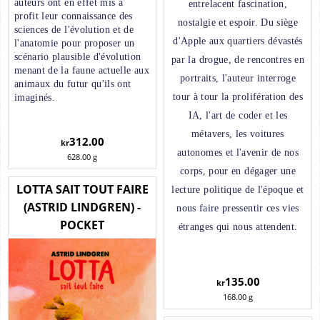
auteurs ont en effet mis à
entrelacent fascination,
profit leur connaissance des
nostalgie et espoir. Du siège
sciences de l'évolution et de
d'Apple aux quartiers dévastés
l'anatomie pour proposer un
scénario plausible d'évolution
par la drogue, de rencontres en
menant de la faune actuelle aux
portraits, l'auteur interroge
animaux du futur qu'ils ont
tour à tour la prolifération des
imaginés.
IA, l'art de coder et les
métavers, les voitures
312.00
kr
autonomes et l'avenir de nos
628.00
g
corps, pour en dégager une
LOTTA SAIT TOUT FAIRE
lecture politique de l'époque et
(ASTRID LINDGREN) -
nous faire pressentir ces vies
POCKET
étranges qui nous attendent.
135.00
kr
168.00
g