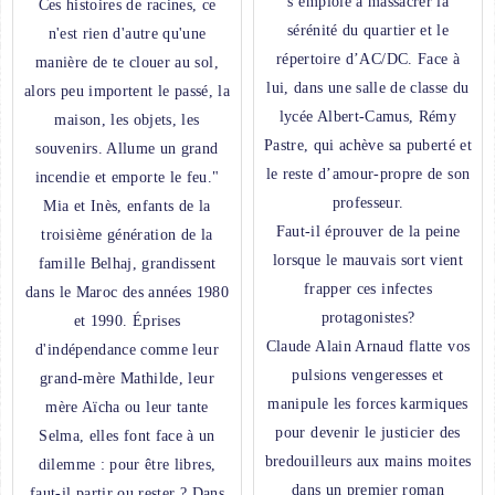
s’emploie à massacrer la
Ces histoires de racines, ce
sérénité du quartier et le
n'est rien d'autre qu'une
répertoire d’AC/DC. Face à
manière de te clouer au sol,
lui, dans une salle de classe du
alors peu importent le passé, la
lycée Albert-Camus, Rémy
maison, les objets, les
Pastre, qui achève sa puberté et
souvenirs. Allume un grand
le reste d’amour-propre de son
incendie et emporte le feu."
professeur.
Mia et Inès, enfants de la
Faut-il éprouver de la peine
troisième génération de la
lorsque le mauvais sort vient
famille Belhaj, grandissent
frapper ces infectes
dans le Maroc des années 1980
protagonistes?
et 1990. Éprises
Claude Alain Arnaud flatte vos
d'indépendance comme leur
pulsions vengeresses et
grand-mère Mathilde, leur
manipule les forces karmiques
mère Aïcha ou leur tante
pour devenir le justicier des
Selma, elles font face à un
bredouilleurs aux mains moites
dilemme : pour être libres,
dans un premier roman
faut-il partir ou rester ? Dans