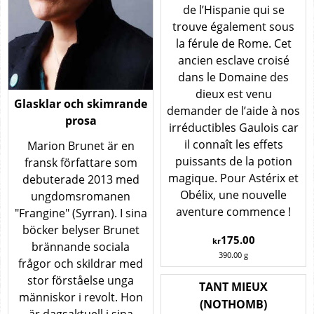
de l’Hispanie qui se
trouve également sous
la férule de Rome. Cet
ancien esclave croisé
dans le Domaine des
dieux est venu
Glasklar och skimrande
demander de l’aide à nos
prosa
irréductibles Gaulois car
il connaît les effets
Marion Brunet är en
puissants de la potion
fransk författare som
magique. Pour Astérix et
debuterade 2013 med
Obélix, une nouvelle
ungdomsromanen
aventure commence !
"Frangine" (Syrran). I sina
böcker belyser Brunet
175.00
kr
brännande sociala
390.00
g
frågor och skildrar med
stor förståelse unga
TANT MIEUX
människor i revolt. Hon
(NOTHOMB)
är dagsaktuell i sina