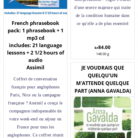
d'une œuvre majeure qui traite
de la condition humaine dans
French phrasebook
ce qu'elle a de plus essentiel
pack: 1 phrasebook + 1
mp3 cd
includes: 21 language
84.00
kr
lessons + 2 1/2 hours of
148.00
g
audio
Assimil
JE VOUDRAIS QUE
QUELQU'UN
Coffret de conversation
M'ATTENDE QUELQUE
français pour anglophones
PART (ANNA GAVALDA)
Paris, Nice ou la campagne
française ? Assimil a conçu le
compagnon indispensable de
votre week-end ou séjour en
France pour tous les
anglophones. Ce coffret réunit