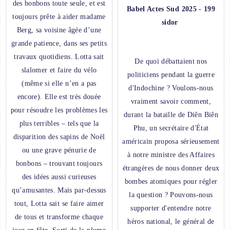
des bonbons toute seule, et est
Babel Actes Sud 2025 - 199
toujours prête à aider madame
sidor
Berg, sa voisine âgée d’une
grande patience, dans ses petits
travaux quotidiens. Lotta sait
De quoi débattaient nos
slalomer et faire du vélo
politiciens pendant la guerre
(même si elle n’en a pas
d'Indochine ? Voulons-nous
encore). Elle est très douée
vraiment savoir comment,
pour résoudre les problèmes les
durant la bataille de Diên Biên
plus terribles – tels que la
Phu, un secrétaire d'État
disparition des sapins de Noël
américain proposa sérieusement
ou une grave pénurie de
à notre ministre des Affaires
bonbons – trouvant toujours
étrangères de nous donner deux
des idées aussi curieuses
bombes atomiques pour régler
qu’amusantes. Mais par-dessus
la question ? Pouvons-nous
tout, Lo­tta sait se faire aimer
supporter d'entendre notre
de tous et transforme chaque
héros national, le général de