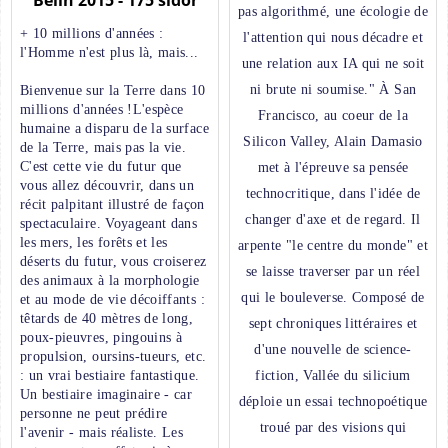
pas algorithmé, une écologie de
+ 10 millions d'années :
l'attention qui nous décadre et
l'Homme n'est plus là, mais...
une relation aux IA qui ne soit
ni brute ni soumise." À San
Bienvenue sur la Terre dans 10
millions d'années !L'espèce
Francisco, au coeur de la
humaine a disparu de la surface
Silicon Valley, Alain Damasio
de la Terre, mais pas la vie.
C'est cette vie du futur que
met à l'épreuve sa pensée
vous allez découvrir, dans un
technocritique, dans l'idée de
récit palpitant illustré de façon
changer d'axe et de regard. Il
spectaculaire. Voyageant dans
les mers, les forêts et les
arpente "le centre du monde" et
déserts du futur, vous croiserez
se laisse traverser par un réel
des animaux à la morphologie
qui le bouleverse. Composé de
et au mode de vie décoiffants :
têtards de 40 mètres de long,
sept chroniques littéraires et
poux-pieuvres, pingouins à
d'une nouvelle de science-
propulsion, oursins-tueurs, etc.
: un vrai bestiaire fantastique.
fiction, Vallée du silicium
Un bestiaire imaginaire - car
déploie un essai technopoétique
personne ne peut prédire
troué par des visions qui
l'avenir - mais réaliste. Les