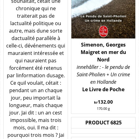
souhaitait, cétait une
chronique qui ne
traiterait pas de
lactualité politique ou
autre, mais dune sorte
dactualité parallèle à
Simenon, Georges
celle-ci, dévénements qui
Maigret en mer du
mauraient intéressée et
Nord
qui nauraient pas
innehåller : - le pendu de
forcément été retenus
Saint-Pholien + Un crime
par linformation dusage.
en Hollande
Ce quil voulait, cétait :
Le Livre de Poche
pendant un an chaque
jour, peu importait la
132.00
kr
longueur, mais chaque
170.00
g
jour. Jai dit : un an cest
impossible, mais trois
PRODUCT 6825
mois, oui. Il ma dit :
pourquoi trois mois ? Jai