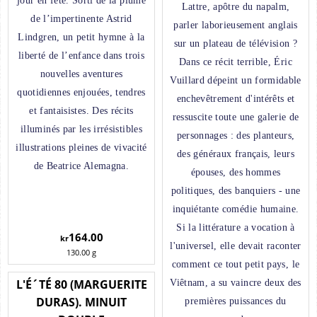
jour en fête. Sorti de la plume
Lattre, apôtre du napalm,
de l’impertinente Astrid
parler laborieusement anglais
Lindgren, un petit hymne à la
sur un plateau de télévision ?
liberté de l’enfance dans trois
Dans ce récit terrible, Éric
nouvelles aventures
Vuillard dépeint un formidable
quotidiennes enjouées, tendres
enchevêtrement d'intérêts et
et fantaisistes. Des récits
ressuscite toute une galerie de
illuminés par les irrésistibles
personnages : des planteurs,
illustrations pleines de vivacité
des généraux français, leurs
de Beatrice Alemagna.
épouses, des hommes
politiques, des banquiers - une
inquiétante comédie humaine.
Si la littérature a vocation à
164.00
kr
l'universel, elle devait raconter
130.00
g
comment ce tout petit pays, le
L'É´TÉ 80 (MARGUERITE
Viêtnam, a su vaincre deux des
DURAS). MINUIT
premières puissances du