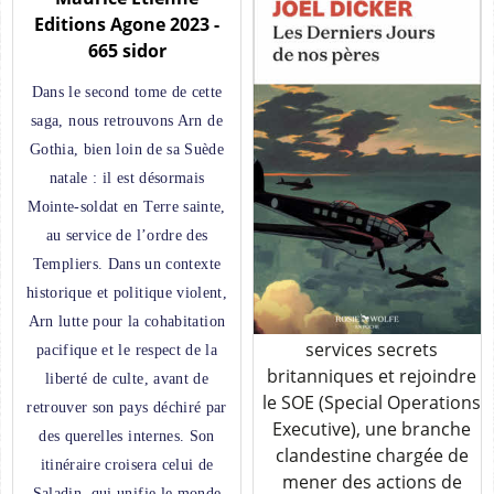
2022/2026 - 456 sidor
Editions Agone 2023 -
665 sidor
Les infiltrés 1941, l'Europe
est occupée par
Dans le second tome de cette
l'Allemagne nazie.
saga, nous retrouvons Arn de
Lorsque le jeune Paul-
Gothia, bien loin de sa Suède
Emile, âgé de vingt ans,
natale : il est désormais
quitte Paris pour Londres,
Mointe-soldat en Terre sainte,
il espère pouvoir donner
au service de l’ordre des
un modeste coup de main
Templiers. Dans un contexte
à la résistance française. Il
est loin d'imaginer qu'il va
historique et politique violent,
être recruté par les
Arn lutte pour la cohabitation
services secrets
pacifique et le respect de la
Dicker, Joël
britanniques et rejoindre
liberté de culte, avant de
Les derniers jours de
le SOE (Special Operations
nos pères
retrouver son pays déchiré par
Executive), une branche
Rosie Wolfe Editions -
des querelles internes. Son
clandestine chargée de
2022 - 456 sidor
itinéraire croisera celui de
mener des actions de
Saladin, qui unifie le monde