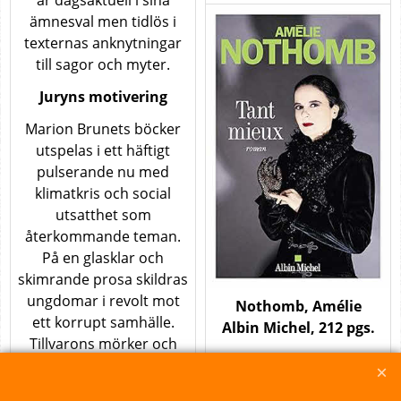
ämnesval men tidlös i
texternas anknytningar
till sagor och myter.
Juryns motivering
Marion Brunets böcker
utspelas i ett häftigt
pulserande nu med
klimatkris och social
utsatthet som
återkommande teman.
På en glasklar och
skimrande prosa skildras
ungdomar i revolt mot
Nothomb, Amélie
ett korrupt samhälle.
Albin Michel, 212 pgs.
Tillvarons mörker och
« Tant mieux : la version
våld utforskas i Brunets
joyeuse du sang-froid »
dagsaktuella berättelser