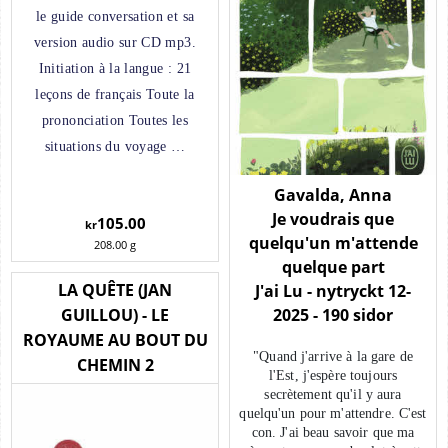
le guide conversation et sa
version audio sur CD mp3.
Initiation à la langue : 21
leçons de français Toute la
prononciation Toutes les
situations du voyage …
Gavalda, Anna
Je voudrais que
105.00
kr
quelqu'un m'attende
208.00
g
quelque part
LA QUÊTE (JAN
J'ai Lu - nytryckt 12-
2025 - 190 sidor
GUILLOU) - LE
ROYAUME AU BOUT DU
"Quand j'arrive à la gare de
CHEMIN 2
l'Est, j'espère toujours
secrètement qu'il y aura
quelqu'un pour m'attendre. C'est
con. J'ai beau savoir que ma