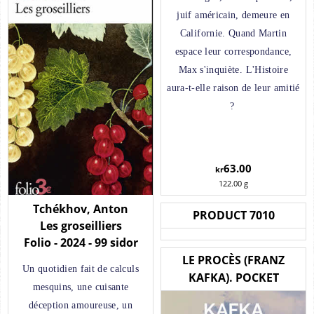
juif américain, demeure en
Californie. Quand Martin
espace leur correspondance,
Max s'inquiète. L'Histoire
aura-t-elle raison de leur amitié
?
63.00
kr
122.00
g
Tchékhov, Anton
PRODUCT 7010
Les groseilliers
Folio - 2024 - 99 sidor
LE PROCÈS (FRANZ
Un quotidien fait de calculs
KAFKA). POCKET
mesquins, une cuisante
déception amoureuse, un