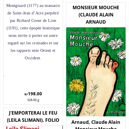
pères est l'un des
Montgisard (1177) au massacre
MONSIEUR MOUCHE
premiers récits à lever le
de Saint-Jean d’Acre perpétré
(CLAUDE ALAIN
voile sur l'histoire vraie
par Richard Coeur de Lion
ARNAUD
du SOE dont l'existence a
(1191), cette épopée historique
longtemps été tenue
nous invite à porter un autre
secrète.
regard sur les croisades et sur
les rapports ente Orient et
Occident.
D
198.00
kr
328.00
g
J'EMPORTERAI LE FEU
(LEILA SLIMANI). FOLIO
Arnaud, Claude Alain
Monsieur Mouche