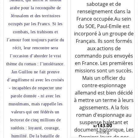
sabotage et de
arabe pour la reconquête de
renseignement dans la
Jérusalem et des territoires
France occupée.Au sein
occupés par les Francs. Si les
du SOE, Paul-Emile est
combats, les trahisons et
incorporé à un groupe de
Français. Ils sont formés
l’amour font toujours partie du
aux actions de
récit, leur rencontre sera
commando puis envoyés
l’occasion d’aborder le vrai
en France. Les premières
thème du roman : l’intolérance.
missions sont un succès.
Jan Guillou ne fait preuve
Mais un officier du
d’angélisme ni avec les croisés
contre-espionnage
- incapables de respecter une
allemand est bien décidé
parole donnée - ni avec les
à mettre un terme à leurs
musulmans, mais rappelle les
…
agissements. A la fois
valeurs qui ont fédérés un
roman d'espionnage au
lectorat de cinq millions de
suspense haletant et
143.00
kr
suédois : loyauté, courage,
document historique, Les
216.00
g
Derniers Jours de nos
humilité. De la bataille de