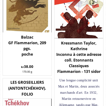
Balzac
GF Flammarion, 209
Kressmann Taylor,
pgs.
Kathrine
poche
Inconnu à cette adresse
coll. Etonnants
Classiques
38.00
kr
Flammarion - 131 sidor
170.00
g
Une longue complicité unit
LES GROSEILLIERS
Max et Martin, deux associés
(ANTONTCHÉKHOV).
marchands d'art. En 1932,
FOLIO
Martin retournevivre en
Allemagne, tandis que Max,