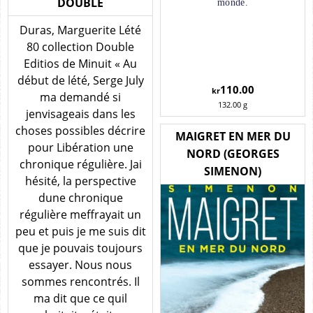
DOUBLE
monde.
Duras, Marguerite Lété
80 collection Double
Editios de Minuit « Au
début de lété, Serge July
110.00
kr
ma demandé si
132.00
g
jenvisageais dans les
choses possibles décrire
MAIGRET EN MER DU
pour Libération une
NORD (GEORGES
chronique régulière. Jai
SIMENON)
hésité, la perspective
dune chronique
régulière meffrayait un
peu et puis je me suis dit
que je pouvais toujours
essayer. Nous nous
sommes rencontrés. Il
ma dit que ce quil