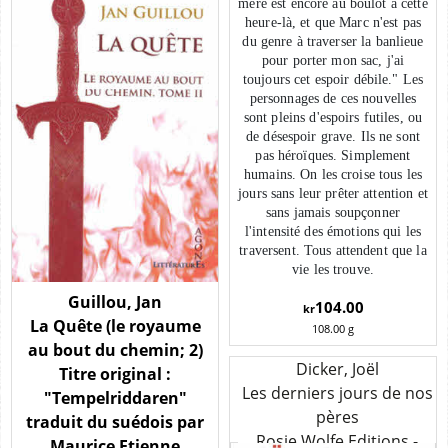
mère est encore au boulot à cette
heure-là, et que Marc n'est pas
du genre à traverser la banlieue
pour porter mon sac, j'ai
toujours cet espoir débile." Les
personnages de ces nouvelles
sont pleins d'espoirs futiles, ou
de désespoir grave. Ils ne sont
pas héroïques. Simplement
humains. On les croise tous les
jours sans leur prêter attention et
sans jamais soupçonner
l'intensité des émotions qui les
traversent. Tous attendent que la
vie les trouve.
Guillou, Jan
104.00
kr
La Quête (le royaume
108.00
g
au bout du chemin; 2)
Dicker, Joël
LES DERNIERS JOURS DE
Titre original :
Les derniers jours de nos
"Tempelriddaren"
NOS PÈRES (JOËL
pères
traduit du suédois par
DICKER)
Rosie Wolfe Editions -
Maurice Etienne