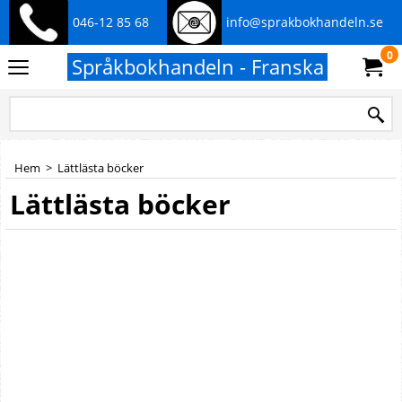
046-12 85 68
info@sprakbokhandeln.se
0
Språkbokhandeln - Franska
Hem
>
Lättlästa böcker
Lättlästa böcker