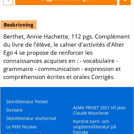
Beskrivning
Berthet, Annie Hachette, 112 pgs. Complément
du livre de l'élève, le cahier d'activités d'Alter
Ego 4 se propose de renforcer les
connaissances acquises en : - vocabulaire -
grammaire - communication - expression et
compréhension écrites et orales Corrigés.
Skönlitteratur Pocket
ALMA PRISET 2021 till Jean
Deckare
Claude Mourlevat
Skönlitteratur storformat
Nordisk barn- och
Le Petit Nicolas
ungdomslitteratur på
franska