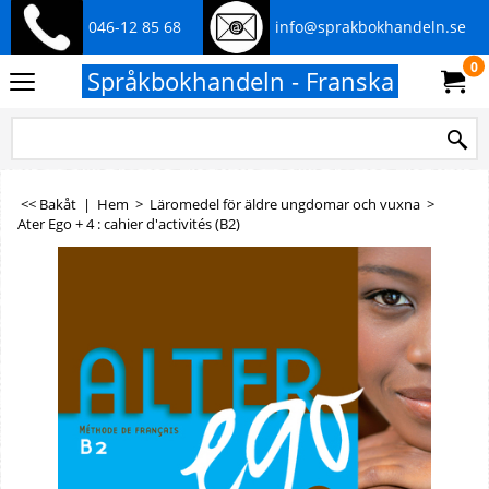
046-12 85 68
info@sprakbokhandeln.se
0
Språkbokhandeln - Franska
<< Bakåt
|
Hem
>
Läromedel för äldre ungdomar och vuxna
>
Ater Ego + 4 : cahier d'activités (B2)