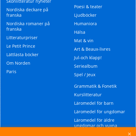
Skönlitteratur nyheter
Poesi & teater
Nordiska deckare på
franska
Ljudböcker
Nordiska romaner på
Humaniora
franska
Hälsa
Litteraturpriser
Mat & vin
Le Petit Prince
Art & Beaux-livres
Lättlästa böcker
Jul-och klapp!
Om Norden
Seriealbum
Paris
Spel / Jeux
Grammatik & Fonetik
Kurslitteratur
Läromedel för barn
Läromedel för ungdomar
Läromedel för äldre
ungdomar och vuxna
Läromedel för