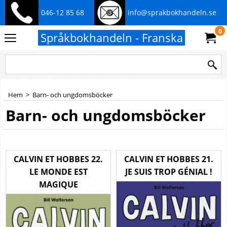
046-12 85 68
info@sprakbokhandeln.se
0
Språkbokhandeln - Franska
Hem
>
Barn- och ungdomsböcker
Barn- och ungdomsböcker
CALVIN ET HOBBES 22.
CALVIN ET HOBBES 21.
LE MONDE EST
JE SUIS TROP GÉNIAL !
MAGIQUE