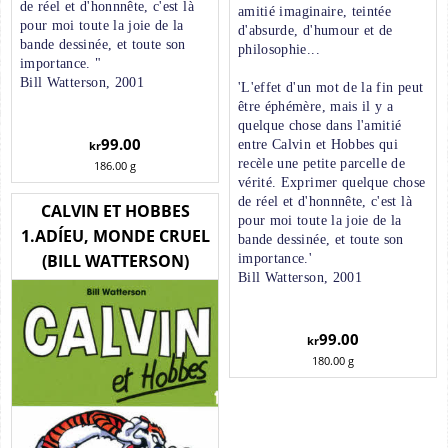
de réel et d'honnnête, c'est là
amitié imaginaire, teintée
pour moi toute la joie de la
d'absurde, d'humour et de
bande dessinée, et toute son
philosophie...
importance. "
Bill Watterson, 2001
'L'effet d'un mot de la fin peut
être éphémère, mais il y a
quelque chose dans l'amitié
99.00
entre Calvin et Hobbes qui
kr
recèle une petite parcelle de
186.00
g
vérité. Exprimer quelque chose
de réel et d'honnnête, c'est là
CALVIN ET HOBBES
pour moi toute la joie de la
1.ADÍEU, MONDE CRUEL
bande dessinée, et toute son
(BILL WATTERSON)
importance.'
Bill Watterson, 2001
99.00
kr
180.00
g