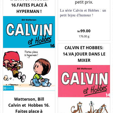
petit prix.
16.FAITES PLACE À
HYPERMAN !
La série Calvin et Hobbes : un
petit bijou d'humour !
99.00
kr
176.00
g
CALVIN ET HOBBES:
14.VA JOUER DANS LE
MIXER
Watterson, Bill
Calvin et Hobbes 16.
Faites place à