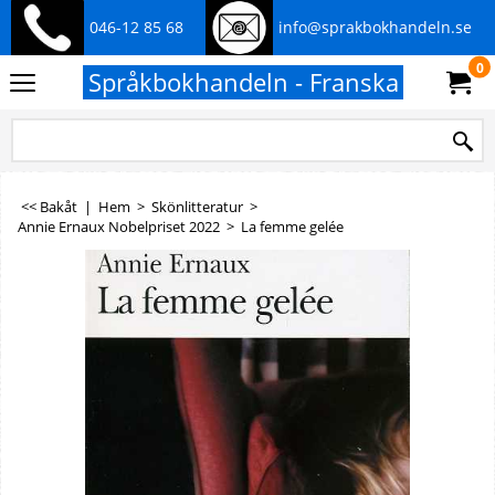
046-12 85 68
info@sprakbokhandeln.se
0
Språkbokhandeln - Franska
<< Bakåt
|
Hem
>
Skönlitteratur
>
Annie Ernaux Nobelpriset 2022
>
La femme gelée