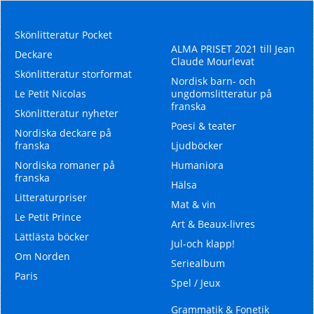
Skönlitteratur Pocket
ALMA PRISET 2021 till Jean
Deckare
Claude Mourlevat
Skönlitteratur storformat
Nordisk barn- och
Le Petit Nicolas
ungdomslitteratur på
franska
Skönlitteratur nyheter
Poesi & teater
Nordiska deckare på
franska
Ljudböcker
Nordiska romaner på
Humaniora
franska
Hälsa
Litteraturpriser
Mat & vin
Le Petit Prince
Art & Beaux-livres
Lättlästa böcker
Jul-och klapp!
Om Norden
Seriealbum
Paris
Spel / Jeux
Grammatik & Fonetik