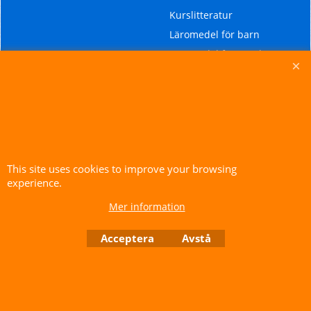
Kurslitteratur
Läromedel för barn
Läromedel för ungdomar
Läromedel för äldre
ungdomar och vuxna
Läromedel för
modersmålsundervisning
Ordböcker
This site uses cookies to improve your browsing
experience.
To create online store ShopFactory eCommerce software was used.
Mer information
Acceptera
Avstå