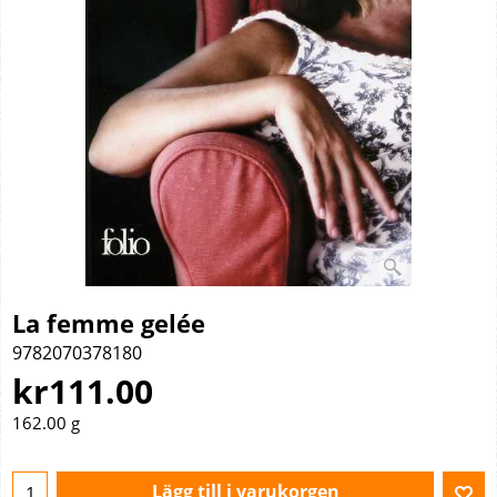
La femme gelée
9782070378180
kr
111.00
162.00
g
Lägg till i varukorgen