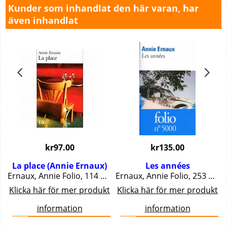
Kunder som inhandlat den här varan, har
även inhandlat
kr
97.00
kr
135.00
s
La place (Annie Ernaux)
Les années
es...
Ernaux, Annie Folio, 114 pgs.
Ernaux, Annie Folio, 253 pgs.
t
Klicka här för mer produkt
Klicka här för mer produkt
information
information
Köp nu
Köp nu