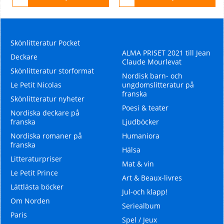
Skönlitteratur Pocket
ALMA PRISET 2021 till Jean
Deckare
Claude Mourlevat
Skönlitteratur storformat
Nordisk barn- och
Le Petit Nicolas
ungdomslitteratur på
franska
Skönlitteratur nyheter
Poesi & teater
Nordiska deckare på
franska
Ljudböcker
Nordiska romaner på
Humaniora
franska
Hälsa
Litteraturpriser
Mat & vin
Le Petit Prince
Art & Beaux-livres
Lättlästa böcker
Jul-och klapp!
Om Norden
Seriealbum
Paris
Spel / Jeux