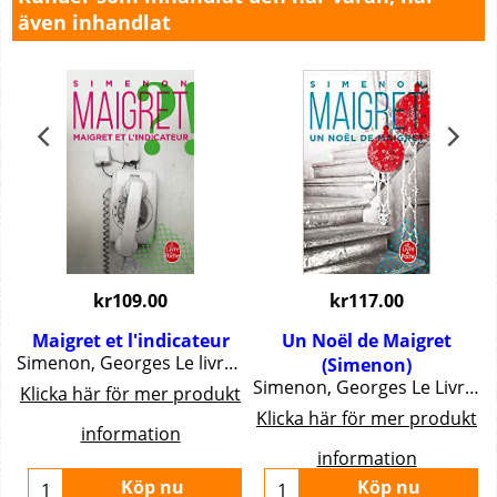
även inhandlat
kr
109.00
kr
117.00
Maigret et l'indicateur
Un Noël de Maigret
as de Saint-Cloud. Les morceaux d\'un cadavre sortent peu à peu des eaux ducanal Saint-Martin, alors que le patron d\'un café à proximité s\'estmystérieusement absenté. Enquêtant autour du bistrot, Maigret découvre que lafemme de ce dernier le trompe avec deux amants.
Simenon, Georges Le livre de poche, 187 pgs.
(Simenon)
Simenon, Georges Le Livre de Poche, 95 pgs.
t
Klicka här för mer produkt
Klicka här för mer produkt
information
information
Köp nu
Köp nu