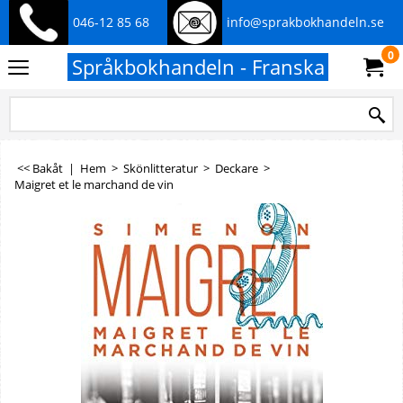
046-12 85 68
info@sprakbokhandeln.se
0
Språkbokhandeln - Franska
<< Bakåt
|
Hem
>
Skönlitteratur
>
Deckare
>
Maigret et le marchand de vin