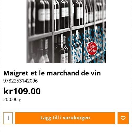
Maigret et le marchand de vin
9782253142096
kr
109.00
200.00
g
Lägg till i varukorgen