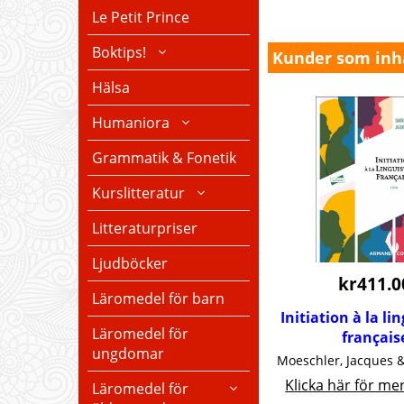
Le Petit Prince
Boktips!
Kunder som inha
Hälsa
Humaniora
Grammatik & Fonetik
Kurslitteratur
Litteraturpriser
Ljudböcker
kr
411.0
Läromedel för barn
Initiation à la li
Läromedel för
français
ungdomar
Klicka här för me
Läromedel för