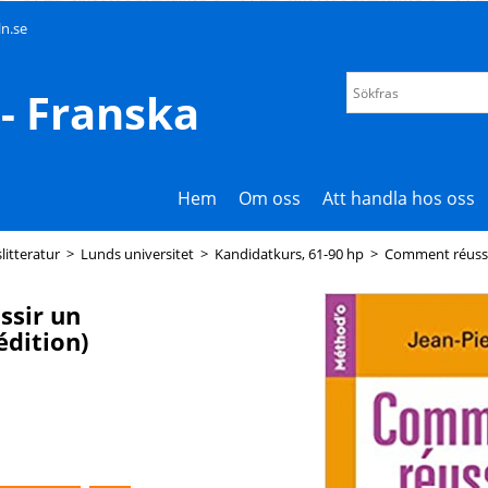
n.se
- Franska
Hem
Om oss
Att handla hos oss
litteratur
>
Lunds universitet
>
Kandidatkurs, 61-90 hp
>
Comment réussi
sir un
dition)