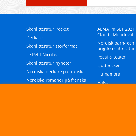
Skönlitteratur Pocket
ALMA PRISET 2021 t
Claude Mourlevat
Deckare
Nordisk barn- och
Skönlitteratur storformat
ungdomslitteratur
Le Petit Nicolas
Poesi & teater
Skönlitteratur nyheter
Ljudböcker
Nordiska deckare på franska
Humaniora
Nordiska romaner på franska
Hälsa
Litteraturpriser
Mat & vin
Le Petit Prince
Art & Beaux-livres
Lättlästa böcker
Jul-och klapp!
Om Norden
Seriealbum
Paris
Spel / Jeux