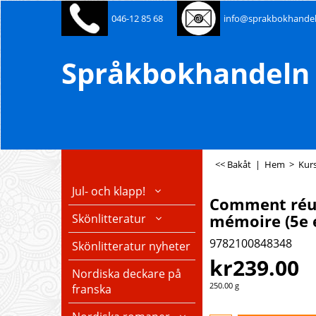
046-12 85 68
info@sprakbokhandel
Språkbokhandeln 
<< Bakåt
|
Hem
>
Kurs
Jul- och klapp!
Comment réus
mémoire (5e é
Skönlitteratur
9782100848348
Skönlitteratur nyheter
kr
239.00
Nordiska deckare på
250.00
g
franska