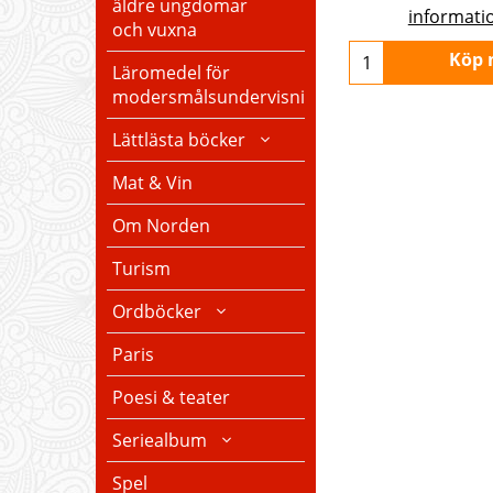
äldre ungdomar
informati
och vuxna
Köp 
Läromedel för
modersmålsundervisning
Lättlästa böcker
Mat & Vin
Om Norden
Turism
Ordböcker
Paris
Poesi & teater
Seriealbum
Spel