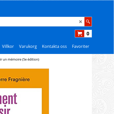
0
Villkor
Varukorg
Kontakta oss
Favoriter
r un mémoire (5e édition)