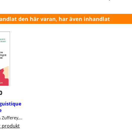
ndlat den här varan, har även inhandlat
0
nguistique
e
Moeschler, Jacques & Zufferey, Sandrine Armand Colin, 340 pgs. 3e édition
r produkt