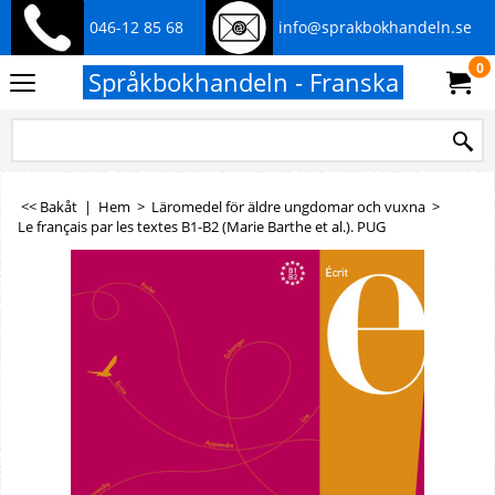
046-12 85 68
info@sprakbokhandeln.se
0
Språkbokhandeln - Franska
<< Bakåt
|
Hem
>
Läromedel för äldre ungdomar och vuxna
>
Le français par les textes B1-B2 (Marie Barthe et al.). PUG