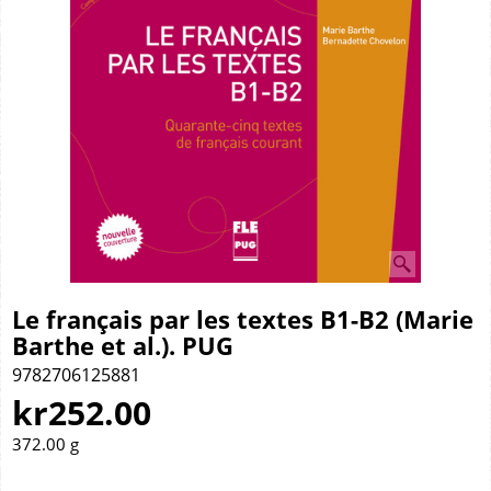
Le français par les textes B1-B2 (Marie
Barthe et al.). PUG
9782706125881
kr
252.00
372.00
g