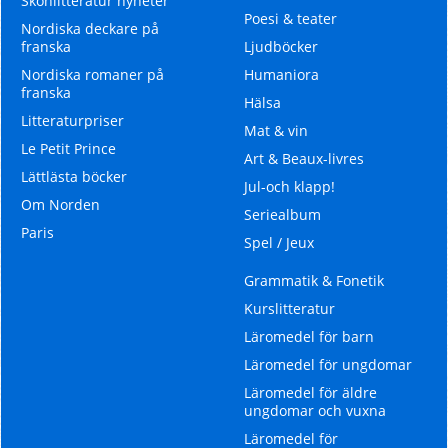
Skönlitteratur nyheter
Poesi & teater
Nordiska deckare på
franska
Ljudböcker
Nordiska romaner på
Humaniora
franska
Hälsa
Litteraturpriser
Mat & vin
Le Petit Prince
Art & Beaux-livres
Lättlästa böcker
Jul-och klapp!
Om Norden
Seriealbum
Paris
Spel / Jeux
Grammatik & Fonetik
Kurslitteratur
Läromedel för barn
Läromedel för ungdomar
Läromedel för äldre
ungdomar och vuxna
Läromedel för