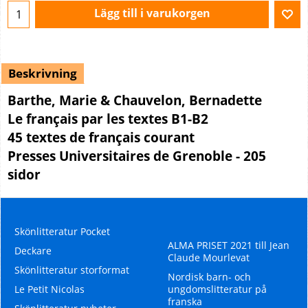
Lägg till i varukorgen
Beskrivning
Barthe, Marie & Chauvelon, Bernadette
Le français par les textes B1-B2
45 textes de français courant
Presses Universitaires de Grenoble - 205
sidor
Skönlitteratur Pocket
ALMA PRISET 2021 till Jean
Deckare
Claude Mourlevat
Skönlitteratur storformat
Nordisk barn- och
Le Petit Nicolas
ungdomslitteratur på
franska