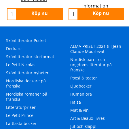
information
Köp nu
Köp nu
Skönlitteratur Pocket
ALMA PRISET 2021 till Jean
Deckare
Claude Mourlevat
Skönlitteratur storformat
Nordisk barn- och
Le Petit Nicolas
ungdomslitteratur på
franska
Skönlitteratur nyheter
Poesi & teater
Nordiska deckare på
franska
Ljudböcker
Nordiska romaner på
Humaniora
franska
Hälsa
Litteraturpriser
Mat & vin
Le Petit Prince
Art & Beaux-livres
Lättlästa böcker
Jul-och klapp!