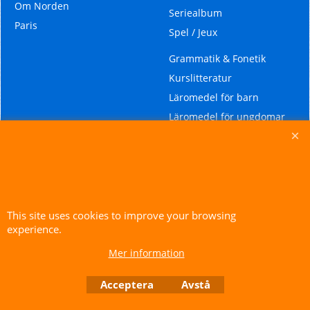
Om Norden
Seriealbum
Paris
Spel / Jeux
Grammatik & Fonetik
Kurslitteratur
Läromedel för barn
Läromedel för ungdomar
Läromedel för äldre
ungdomar och vuxna
Läromedel för
modersmålsundervisning
Ordböcker
This site uses cookies to improve your browsing
experience.
Mer information
To create online store ShopFactory eCommerce software was used.
Acceptera
Avstå