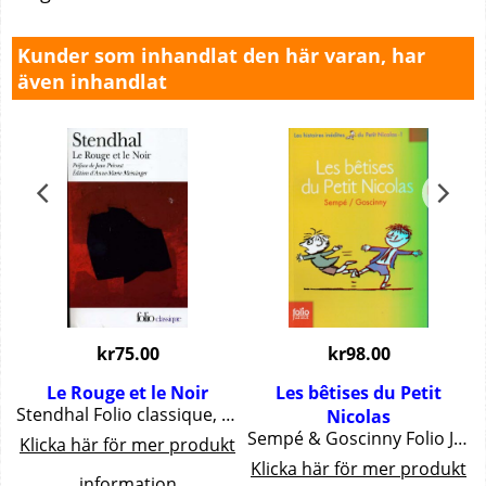
Kunder som inhandlat den här varan, har
även inhandlat
kr
75.00
kr
98.00
Le Rouge et le Noir
Les bêtises du Petit
el, 231 pgs.
Stendhal Folio classique, 825 pgs.
Nicolas
Sempé & Goscinny Folio Junior
t
Klicka här för mer produkt
Klicka här för mer produkt
information