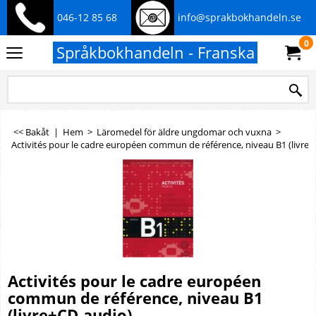
046-12 85 68
info@sprakbokhandeln.se
0
Språkbokhandeln - Franska
<< Bakåt
|
Hem
>
Läromedel för äldre ungdomar och vuxna
>
Activités pour le cadre européen commun de référence, niveau B1 (livre
Activités pour le cadre européen
commun de référence, niveau B1
(livre+CD-audio)