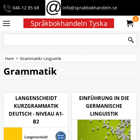
046-12 85 68
info@sprakbokhandeln.se
0
Språkbokhandeln Tyska
Hem
>
Grammatik/ Linguistik
Grammatik
LANGENSCHEIDT
EINFÜHRUNG IN DIE
KURZGRAMMATIK
GERMANISCHE
DEUTSCH - NIVEAU A1-
LINGUISTIK
B2