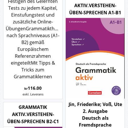
Festigen des Gelernten
AKTIV.VERSTEHEN-
Tests zu jedem Kapitel,
ÜBEN-SPRECHEN A1-B1
Einstufungstest und
zusätzliche Online-
ÜbungenGrammatikthemen
nach Sprachniveaus (A1-
B2) gemäß
Europäischem
Referenzrahmen
eingeteiltMit Tipps &
Tricks zum
Grammatiklernen
116.00
kr
exkl. Leverans
Jin, Friederike; Voß, Ute
GRAMMATIK
2. Ausgabe
AKTIV.VERSTEHEN-
Deutsch als
ÜBEN-SPRECHEN B2-C1
Fremdsprache