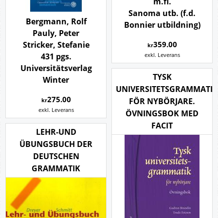
m.fl.
Sanoma utb. (f.d.
Bergmann, Rolf
Bonnier utbildning)
Pauly, Peter
359.00
Stricker, Stefanie
kr
exkl. Leverans
431 pgs.
Universitätsverlag
TYSK
Winter
UNIVERSITETSGRAMMATIK
275.00
FÖR NYBÖRJARE.
kr
exkl. Leverans
ÖVNINGSBOK MED
FACIT
LEHR-UND
ÜBUNGSBUCH DER
DEUTSCHEN
GRAMMATIK