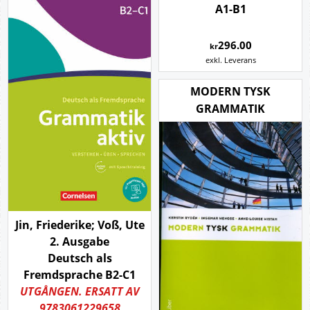
A1-B1
296.00
kr
exkl. Leverans
MODERN TYSK
GRAMMATIK
Jin, Friederike; Voß, Ute
2. Ausgabe
Deutsch als
Fremdsprache B2-C1
UTGÅNGEN. ERSATT AV
9783061229658