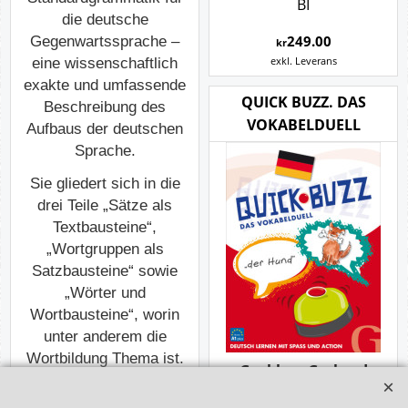
BI
die deutsche
249.00
Gegenwartssprache –
kr
exkl. Leverans
eine wissenschaftlich
exakte und umfassende
QUICK BUZZ. DAS
Beschreibung des
VOKABELDUELL
Aufbaus der deutschen
Sprache.
Sie gliedert sich in die
drei Teile „Sätze als
Textbausteine“,
„Wortgruppen als
Satzbausteine“ sowie
„Wörter und
Wortbausteine“,
worin
unter anderem die
Wortbildung Thema ist
.
Grubber, Gerhard
Diese werden ergänzt
Deutsch Lernen mit
durch Abschnitte zu
Text,