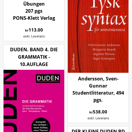
Übungen
207 pgs
PONS-Klett Verlag
113.00
kr
exkl. Leverans
DUDEN. BAND 4. DIE
GRAMMATIK -
10.AUFLAGE
Andersson, Sven-
Gunnar
Studentlitteratur, 494
pgs.
538.00
kr
exkl. Leverans
DER KLEINE DUDEN BD