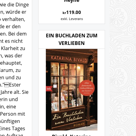
Heyne
wie die Dinge
en, würde er
119.00
kr
o verhalten,
exkl. Leverans
de er den
en. Bei dem
EIN BUCHLADEN ZUM
t es nicht
VERLIEBEN
Klarheit zu
n, was der
ehauptet,
darum, zu
en und zu
n."Ester
Jahre alt. Sie
erin und
in, eine
 Person mit
nünftigen
Eines Tages
en Auftrag,