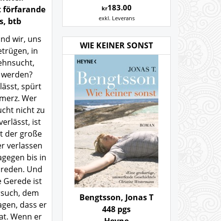
183.00
 förfarande
kr
exkl. Leverans
s, btb
ind wir, uns
WIE KEINER SONST
etrügen, in
ehnsucht,
u werden?
ässt, spürt
hmerz. Wer
ucht nicht zu
erlässt, ist
st der große
r verlassen
gegen bis in
t reden. Und
 Gerede ist
rsuch, dem
Bengtsson, Jonas T
gen, dass er
448 pgs
hat. Wenn er