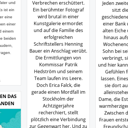
Verbrechen erschüttert.
Jeden zwei
Vater und
Ein berühmter Fotograf
sitzt di
s ist ein
wird brutal in einer
geschiedene
er eine
Kunstgalerie ermordet
einer Bank 
hen einer
und auf die Familie des
alten Eiche
nd einem
erfolgreichen
hinaus aufs
ie beiden
Schriftstellers Henning
Wochenende
audern,
Bauer ein Anschlag verübt.
Sohn bei s
Fragen.
Die Ermittlungen von
verbringt, s
Kommissar Patrik
und hier kann
Hedström und seinem
Gefühlen f
Team laufen ins Leere.
lassen. Eines
s
Doch Erica Falck, die
sie dort au
gerade einen Mordfall im
alleinstehe
DEN DAS
Stockholm der
Dame, die Est
ANDEN
Achtzigerjahre
warmherzigen 
recherchiert, stellt
Zwischen 
plötzlich eine Verbindung
Frauen entste
zur Gegenwart her. Und zu
Freundschaf