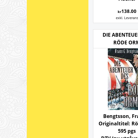
138.00
kr
exkl. Leveran
DIE ABENTEUE
RÖDE OR
Bengtsson, Fr
Originaltitel: R
595 pgs