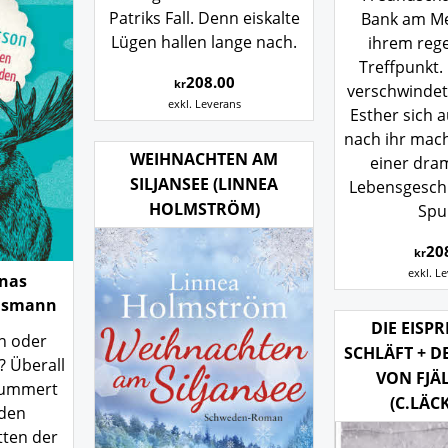
Patriks Fall. Denn eiskalte
Bank am Me
Lügen hallen lange nach.
ihrem reg
Treffpunkt
208.00
kr
verschwindet 
exkl. Leverans
Esther sich a
nach ihr mac
WEIHNACHTEN AM
einer dra
SILJANSEE (LINNEA
Lebensgeschi
HOLMSTRÖM)
Spur
20
kr
exkl. L
onas
elsmann
DIE EISP
h oder
SCHLÄFT + D
? Überall
VON FJÄ
hlummert
(C.LÄC
 den
tten der