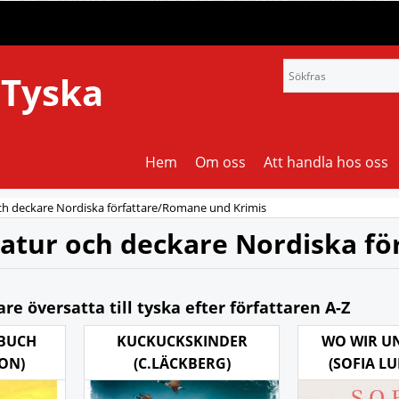
 Tyska
Hem
Om oss
Att handla hos oss
och deckare Nordiska författare/Romane und Krimis
ratur och deckare Nordiska fö
re översatta till tyska efter författaren A-Z
BUCH
KUCKUCKSKINDER
WO WIR U
SON)
(C.LÄCKBERG)
(SOFIA L