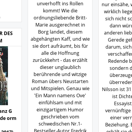
unverhofft ins Rollen
nur einsähe, 
kommt! Wie die
wirklich lieg
ordnungsliebende Britt-
s
sich nicht s
Marie ausgerechnet in
dann wür
Borg landet, diesem
anderen lieb
R DES
abgehängten Kaff, und wie
Gerede geh
M
sie dort aufräumt, bis für
darum, sich 
alle die Hoffnung
verschaffe
zurückkehrt - das erzählt
Redende b
dieser unglaublich
sondern 
berührende und witzige
überzeug
Roman übers Neustarten
überrede
und Mitspielen. Genau wie
Nilsson ist 31 
'Ein Mann namens Ove'
ist Dicht
einfühlsam und mit
Essayist
einzigartigem Humor
vernünftige
anz G
geschrieben vom
einer ver
öde orm
schwedischen Nr.1-
Beziehung. 
Bestseller-Autor Fredrik
erhält sie d