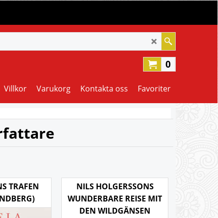
0
Villkor
Varukorg
Kontakta oss
Favoriter
rfattare
NS TRAFEN
NILS HOLGERSSONS
UNDBERG)
WUNDERBARE REISE MIT
DEN WILDGÄNSEN