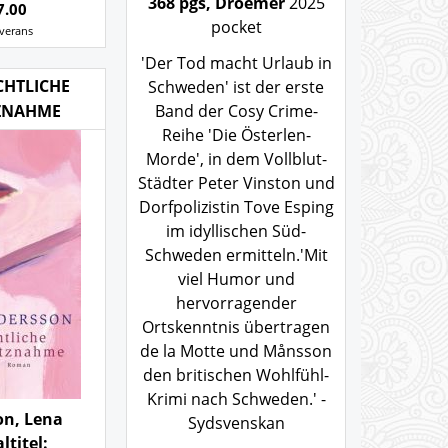
368 pgs, Droemer
2025
7.00
pocket
everans
'Der Tod macht Urlaub in
CHTLICHE
Schweden' ist der erste
TZNAHME
Band der Cosy Crime-
Reihe 'Die Österlen-
Morde', in dem Vollblut-
Städter Peter Vinston und
Dorfpolizistin Tove Esping
im idyllischen Süd-
Schweden ermitteln.'Mit
viel Humor und
hervorragender
Ortskenntnis übertragen
de la Motte und Månsson
den britischen Wohlfühl-
Krimi nach Schweden.' -
on, Lena
Sydsvenskan
ltitel: