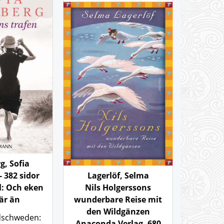
g, Sofia
Lagerlöf, Selma
 382 sidor
Nils Holgerssons
l: Och eken
wunderbare Reise mit
är än
den Wildgänzen
üdschweden:
Anaconda Verlag, 680