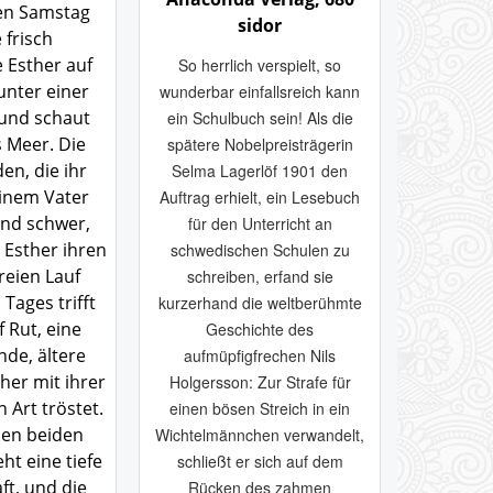
ten Samstag
sidor
e frisch
 Esther auf
So herrlich verspielt, so
unter einer
wunderbar einfallsreich kann
 und schaut
ein Schulbuch sein! Als die
 Meer. Die
spätere Nobelpreisträgerin
n, die ihr
Selma Lagerlöf 1901 den
einem Vater
Auftrag erhielt, ein Lesebuch
ind schwer,
für den Unterricht an
 Esther ihren
schwedischen Schulen zu
reien Lauf
schreiben, erfand sie
 Tages trifft
kurzerhand die weltberühmte
f Rut, eine
Geschichte des
nde, ältere
aufmüpfigfrechen Nils
her mit ihrer
Holgersson: Zur Strafe für
Art tröstet.
einen bösen Streich in ein
den beiden
Wichtelmännchen verwandelt,
ht eine tiefe
schließt er sich auf dem
t, und die
Rücken des zahmen