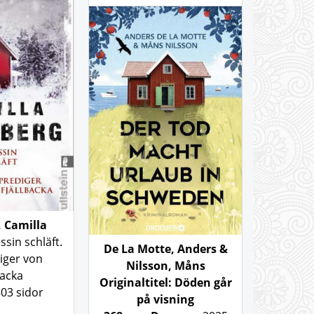
, Camilla
ssin schläft.
De La Motte, Anders &
iger von
Nilsson, Måns
backa
Originaltitel: Döden går
803 sidor
på visning