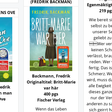
(FREDRIK BACKMAN)
Egenmäktigt
219 pg
NS OVE
Wie bereit s
selbst zu b
unserer S
geliebt z
Wer verl
keinen Sc
verlässt, bra
reden. Wer v
fertig. Das i
Schmerz. We
Backmann, Fredrik
wird, muss da
Originaltitel: Britt-Marie
alle Ewigkei
edrik
var här
dieses ganze
En man
400 pgs
nur der Ve
Ove
Fischer Verlag
anderen zu sa
Wenn das Leben
sich geirrt 