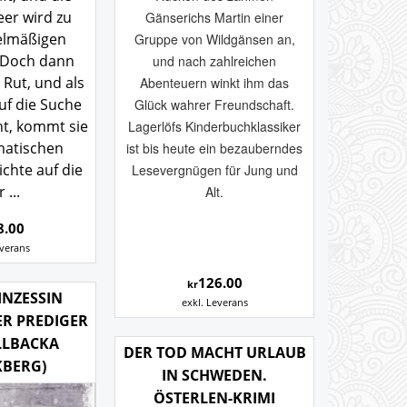
er wird zu
Gänserichs Martin einer
elmäßigen
Gruppe von Wildgänsen an,
. Doch dann
und nach zahlreichen
Rut, und als
Abenteuern winkt ihm das
uf die Suche
Glück wahrer Freundschaft.
ht, kommt sie
Lagerlöfs Kinderbuchklassiker
matischen
ist bis heute ein bezauberndes
chte auf die
Lesevergnügen für Jung und
 ...
Alt.
8.00
everans
126.00
kr
RINZESSIN
exkl. Leverans
ER PREDIGER
LLBACKA
DER TOD MACHT URLAUB
KBERG)
IN SCHWEDEN.
ÖSTERLEN-KRIMI