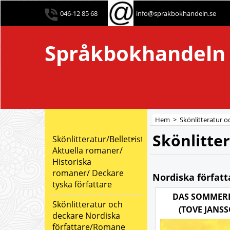
046-12 85 68
info@sprakbokhandeln.se
Språkbokhandeln
Hem
>
Skönlitteratur 
Skönlitte
Skönlitteratur/Belletristik:
Aktuella romaner/
Historiska
romaner/ Deckare
Nordiska författa
tyska författare
DAS SOMMER
Skönlitteratur och
(TOVE JANS
deckare Nordiska
författare/Romane