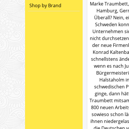
Marke Traumbett,
Shop by Brand
Hamburg, Ger
Überall? Nein, ei
Schweden konn
Unternehmen si
nicht durchsetzen.
der neue Firmen
Konrad Kaltenbac
schnellstens änd
wenn es nach Jul
Bürgermeister
Halstaholm in
schwedischen P
ginge, dann hät
Traumbett mitsam
800 neuen Arbeit
sowieso schon lä
ihnen niedergela
die Deutschen 