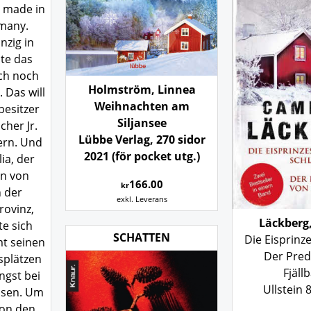
 made in
many.
nzig in
te das
ch noch
Holmström, Linnea
 Das will
Weihnachten am
besitzer
Siljansee
her Jr.
Lübbe Verlag, 270 sidor
ern. Und
2021 (för pocket utg.)
ia, der
in von
166.00
kr
 der
exkl. Leverans
rovinz,
Läckberg
te sich
SCHATTEN
Die Eisprinze
t seinen
Der Pred
splätzen
Fjäll
ngst bei
Ullstein 
ssen. Um
von den