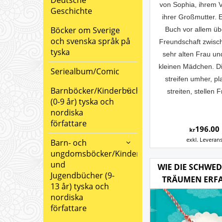
Deutsche
von Sophia, ihrem 
Geschichte
ihrer Großmutter. E
Böcker om Sverige
Buch vor allem üb
och svenska språk på
Freundschaft zwisc
tyska
sehr alten Frau u
kleinen Mädchen. D
Seriealbum/Comic
streifen umher, pl
Barnböcker/Kinderbücher
streiten, stellen 
(0-9 år) tyska och
nordiska
författare
196.00
kr
exkl. Leveran
Barn- och
ungdomsböcker/Kinder-
und
WIE DIE SCHWE
Jugendbücher (9-
TRÄUMEN ERF
13 år) tyska och
nordiska
författare