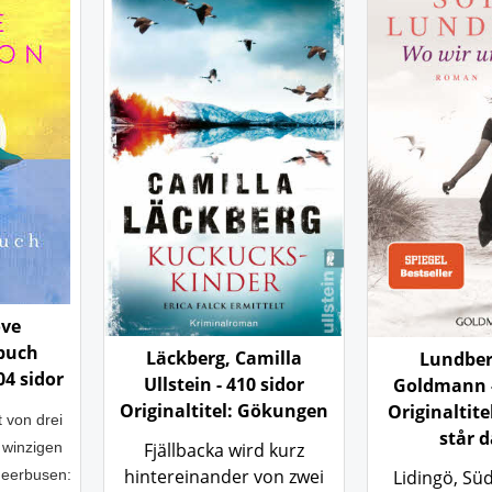
ove
buch
Läckberg, Camilla
Lundber
04 sidor
Ullstein - 410 sidor
Goldmann -
Originaltitel: Gökungen
Originaltite
 von drei
står d
 winzigen
Fjällbacka wird kurz
hintereinander von zwei
Meerbusen:
Lidingö, S