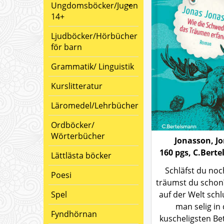
Ungdomsböcker/Jugendbücher
14+
Ljudböcker/Hörbücher
för barn
Grammatik/ Linguistik
Kurslitteratur
Läromedel/Lehrbücher
Ordböcker/
Wörterbücher
Jonasson, J
160 pgs, C.Bert
Lättlästa böcker
Schläfst du noc
Poesi
träumst du schon
Spel
auf der Welt sc
man selig in
Fyndhörnan
kuscheligsten Be