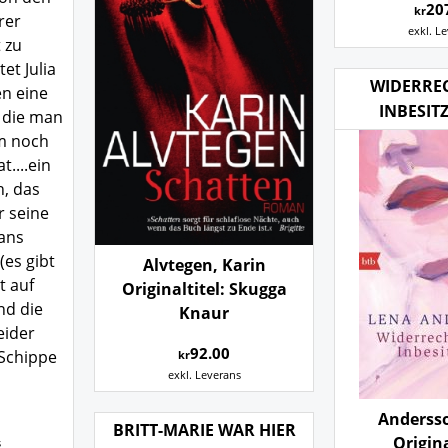
20
kr
rer
exkl. L
 zu
et Julia
WIDERRE
en eine
INBESI
 die man
lm noch
t....ein
h, das
r seine
ans
(es gibt
Alvtegen, Karin
t auf
Originaltitel: Skugga
nd die
Knaur
eider
92.00
 Schippe
kr
exkl. Leverans
Anderss
BRITT-MARIE WAR HIER
Origina
s