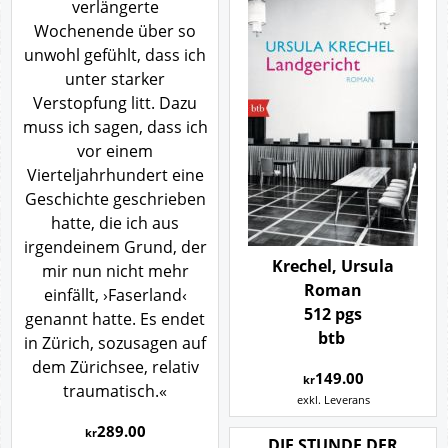
verlängerte
Wochenende über so
unwohl gefühlt, dass ich
unter starker
Verstopfung litt. Dazu
muss ich sagen, dass ich
vor einem
Vierteljahrhundert eine
Geschichte geschrieben
hatte, die ich aus
irgendeinem Grund, der
Krechel, Ursula
mir nun nicht mehr
Roman
einfällt, ›Faserland‹
512 pgs
genannt hatte. Es endet
btb
in Zürich, sozusagen auf
dem Zürichsee, relativ
149.00
kr
traumatisch.«
exkl. Leverans
289.00
kr
DIE STUNDE DER