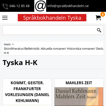
046-12 85 68
info@sprakbokhandeln.se
0
Språkbokhandeln Tyska
Hem
>
Skönlitteratur/Belletristik: Aktuella romaner/ Historiska romaner/ Deckar
H-K
Tyska H-K
KOMMT, GEISTER.
MAHLERS ZEIT
FRANKFURTER
VORLESUNGEN (DANIEL
KEHLMANN)