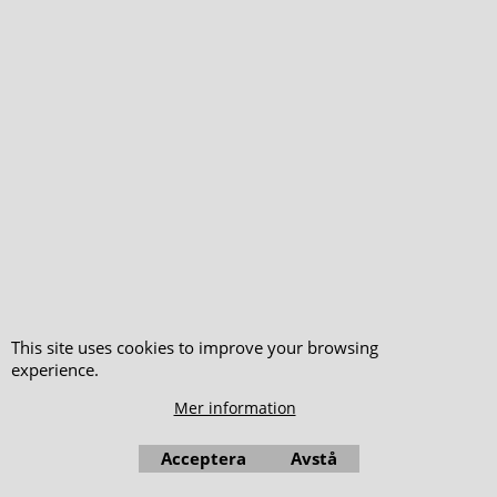
158.00
kr
exkl. Leverans
exkl. Leverans
ICH FÜHL MICH SO
BLÜTENSTAUBZIMMER
FIFTY-FIFTY
This site uses cookies to improve your browsing
experience.
Mer information
Acceptera
Avstå
König, Karin