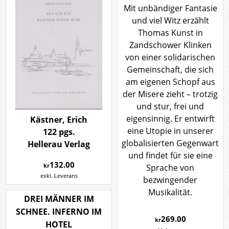
Mit unbändiger Fantasie
und viel Witz erzählt
Thomas Kunst in
Zandschower Klinken
von einer solidarischen
Gemeinschaft, die sich
am eigenen Schopf aus
der Misere zieht – trotzig
und stur, frei und
eigensinnig. Er entwirft
Kästner, Erich
eine Utopie in unserer
122 pgs.
globalisierten Gegenwart
Hellerau Verlag
und findet für sie eine
132.00
Sprache von
kr
exkl. Leverans
bezwingender
Musikalität.
DREI MÄNNER IM
SCHNEE. INFERNO IM
269.00
kr
HOTEL