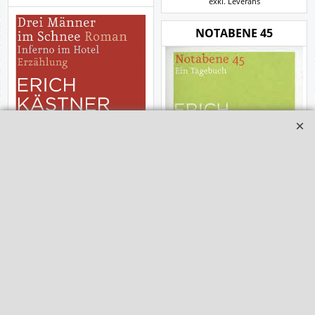
exkl. Leverans
NOTABENE 45
Kästner, Erich
Kästner, Erich
Atrium, 237 pgs.
256 pgs., atrium Verlag
161.00
kr