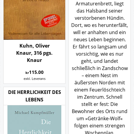
Armaturenbrett, liegt
das Halsband seiner
verstorbenen Hündin.
Dort, wo es herunterfällt,
will er anhalten und ein
neues Leben beginnen.
Kuhn, Oliver
Er fährt so langsam und
Knaur, 316 pgs.
vorsichtig, wie es nur
Knaur
geht, und landet
schließlich in Zandschow
115.00
kr
– einem Nest im
exkl. Leverans
äußersten Norden mit
einem Feuerlöschteich
DIE HERRLICHKEIT DES
im Zentrum. Schnell
LEBENS
stellt er fest: Die
Bewohner des Orts rund
um »Getränke-Wolf«
folgen einem strengen
Wochenplan,