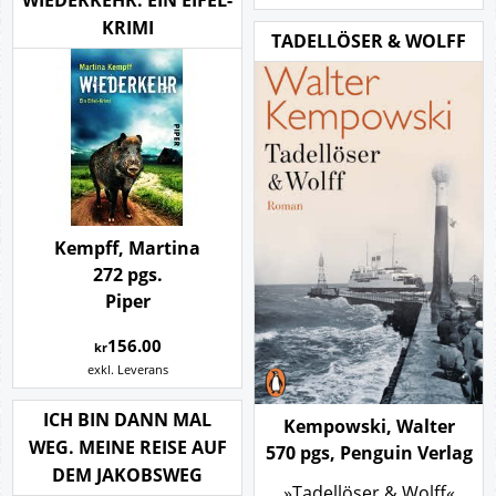
WIEDERKEHR. EIN EIFEL-
KRIMI
TADELLÖSER & WOLFF
Kempff, Martina
272 pgs.
Piper
156.00
kr
exkl. Leverans
ICH BIN DANN MAL
Kempowski, Walter
WEG. MEINE REISE AUF
570 pgs, Penguin Verlag
DEM JAKOBSWEG
»Tadellöser & Wolff«