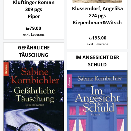
Kluftinger Roman
Klüssendorf, Angelika
309 pgs
224 pgs
Piper
Kiepenheuer&Witsch
79.00
kr
exkl. Leverans
195.00
kr
exkl. Leverans
GEFÄHRLICHE
TÄUSCHUNG
IM ANGESICHT DER
SCHULD