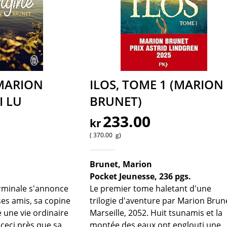
MARION
ILOS, TOME 1 (MARION
I LU
BRUNET)
233.00
kr
370.00
g
Brunet, Marion
Pocket Jeunesse, 236 pgs.
erminale s'annonce
Le premier tome haletant d'une
 ses amis, sa copine
trilogie d'aventure par Marion Brun
e une vie ordinaire
Marseille, 2052. Huit tsunamis et la
 ceci près que sa
montée des eaux ont englouti une