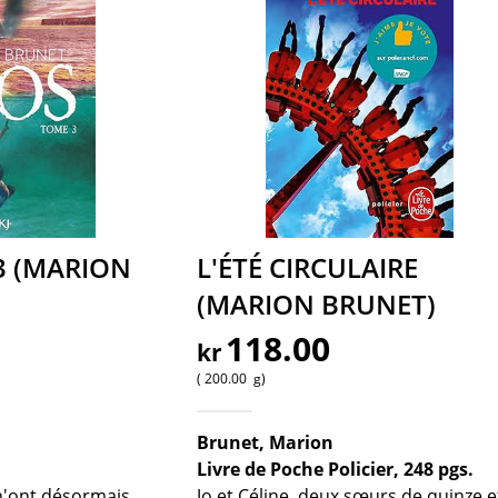
3 (MARION
L'ÉTÉ CIRCULAIRE
(MARION BRUNET)
118.00
kr
200.00
g
Brunet, Marion
Livre de Poche Policier, 248 pgs.
n'ont désormais
Jo et Céline, deux sœurs de quinze e