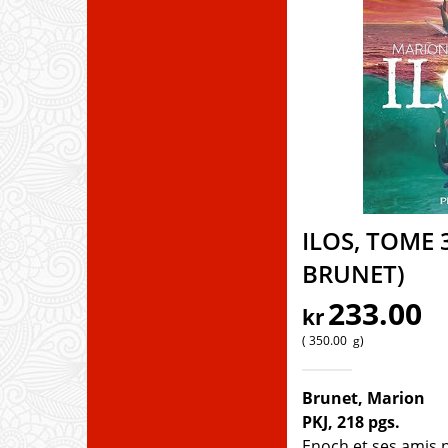
ILOS, TOME 
BRUNET)
233.00
kr
350.00
g
Brunet, Marion
PKJ, 218 pgs.
Enoch et ses amis 