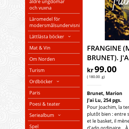
äldre ungdomar
och vuxna
Läromedel för
modersmålsundervisning
Lättlästa böcker
FRANGINE (
Mat & Vin
BRUNET). J'A
Om Norden
99.00
kr
Turism
180.00
g
Ordböcker
Paris
Brunet, Marion
J'ai Lu, 254 pgs.
Poesi & teater
Pour Joachim, la t
plutôt bien : entre
Seriealbum
et le basket, il mèn
Spel
d'ado ordinaire... À