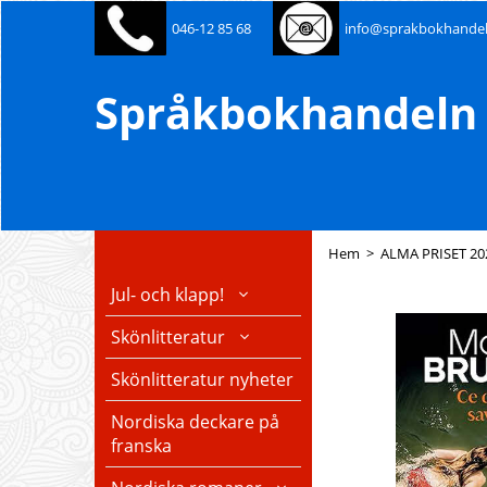
046-12 85 68
info@sprakbokhandel
Språkbokhandeln 
Hem
>
ALMA PRISET 202
Jul- och klapp!
Skönlitteratur
Skönlitteratur nyheter
Nordiska deckare på
franska