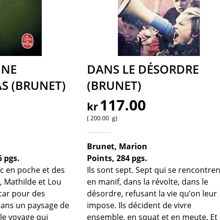
 NE
DANS LE DÉSORDRE
AS (BRUNET)
(BRUNET)
117.00
kr
200.00
g
Brunet, Marion
6 pgs.
Points, 284 pgs.
bac en poche et des
Ils sont sept. Sept qui se rencontren
e, Mathilde et Lou
en manif, dans la révolte, dans le
car pour des
désordre, refusant la vie qu’on leur
dans un paysage de
impose. Ils décident de vivre
 le voyage qui
ensemble, en squat et en meute. Et