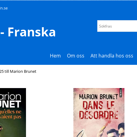
n.se
- Franska
Hem
Om oss
Att handla hos oss
5 till Marion Brunet