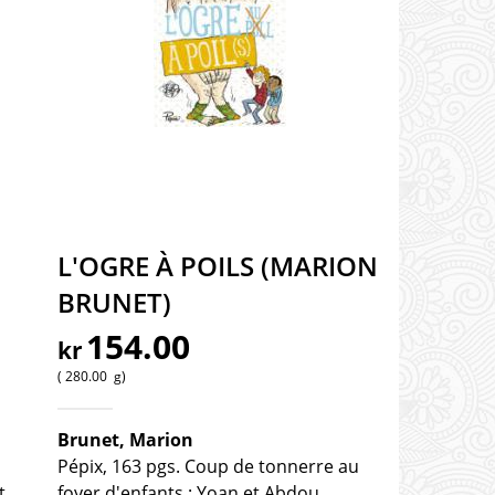
L'OGRE À POILS (MARION
BRUNET)
154.00
kr
280.00
g
Brunet, Marion
Pépix, 163 pgs. Coup de tonnerre au
t
foyer d'enfants : Yoan et Abdou