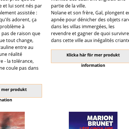
 et lui sont nés par
partie de la ville.
lement assistée :
Nolane et son frère, Gal, plongent e
qu'ils adorent, ça
apnée pour dénicher des objets rar
 problème à
dans les villas immergées, les
 a pas de raison que
revendre et gagner de quoi survivre
que tout change,
dans cette ville aux inégalités criant
auline entre au
 une réalité
Klicka här för mer produkt
 - la tolérance,
information
ne coule pas dans
ör mer produkt
mation