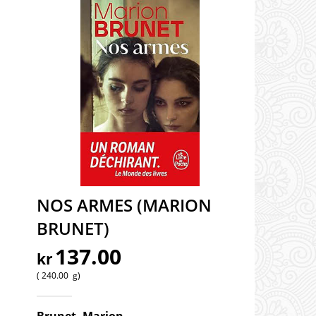
NOS ARMES (MARION
BRUNET)
137.00
kr
240.00
g