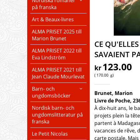
Nordiska romaner
på franska
Art & Beaux-livres
ALMA PRISET 2025 till
Marion Brunet
CE QU'ELLES
ALMA PRISET 2022 till
SAVAIENT P
Eva Lindström
123.00
kr
ALMA PRISET 2021 till
170.00
g
Jean Claude Mourlevat
Barn- och
Brunet, Marion
ungdomsböcker
Livre de Poche, 23
Nordisk barn- och
À dix-huit ans, le 
ungdomslitteratur på
projets plein la têt
franska
partent à Madagas
vacances de rêve, 
Le Petit Nicolas
carte postale. Mais