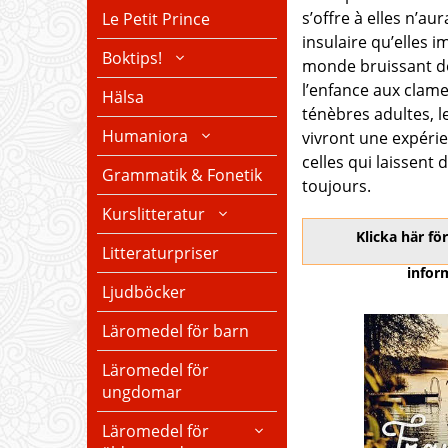
s’offre à elles n’aura
Le Petit Prince
insulaire qu’elles 
Boktips!
monde bruissant d
l’enfance aux clame
Hälsa
ténèbres adultes, 
Humaniora
vivront une expérie
celles qui laissent 
Grammatik & Fonetik
toujours.
Kurslitteratur
Klicka här f
Litteraturpriser
infor
Ljudböcker
Läromedel för barn
Läromedel för
ungdomar
Läromedel för