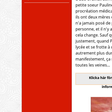
petite soeur Pauline
procréation médica
ils ont deux mères 
n'a jamais posé de
personne, et il n'y
cela change. Sauf 
justement, quand P
lycée et se frotte à
autrement plus dure
manifestement, ça 
toutes les veines...
Klicka här f
infor