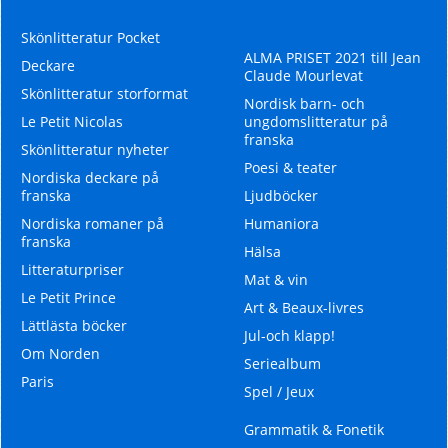
Köp nu
Köp nu
Skönlitteratur Pocket
ALMA PRISET 2021 till Jean
Deckare
Claude Mourlevat
Skönlitteratur storformat
Nordisk barn- och
Le Petit Nicolas
ungdomslitteratur på
franska
Skönlitteratur nyheter
Poesi & teater
Nordiska deckare på
franska
Ljudböcker
Nordiska romaner på
Humaniora
franska
Hälsa
Litteraturpriser
Mat & vin
Le Petit Prince
Art & Beaux-livres
Lättlästa böcker
Jul-och klapp!
Om Norden
Seriealbum
Paris
Spel / Jeux
Grammatik & Fonetik