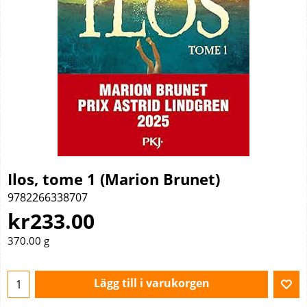
Ilos, tome 1 (Marion Brunet)
9782266338707
kr
233.00
370.00
g
Lägg till i varukorgen