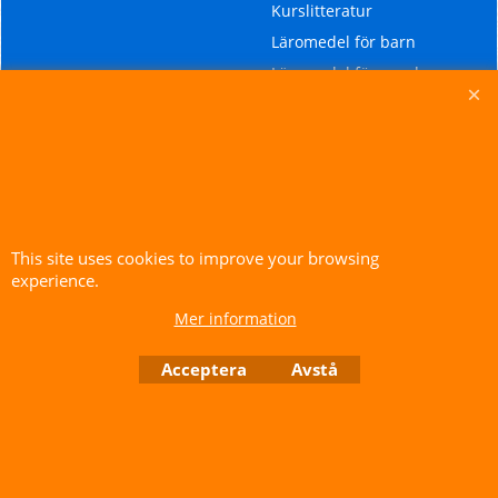
Kurslitteratur
Läromedel för barn
Läromedel för ungdomar
Läromedel för äldre
ungdomar och vuxna
Läromedel för
modersmålsundervisning
Ordböcker
This site uses cookies to improve your browsing
experience.
To create online store ShopFactory eCommerce software was used.
Mer information
Acceptera
Avstå