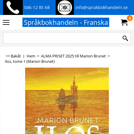
046-12 85 68
info@sprakbokhandeln.se
0
Språkbokhandeln - Franska
<< Bakåt
|
Hem
>
ALMA PRISET 2025 till Marion Brunet
>
Ilos, tome 1 (Marion Brunet)