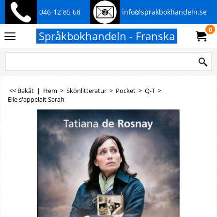
046-12 85 68
info@sprakbokhandeln.se
0
Språkbokhandeln - Franska
<< Bakåt
|
Hem
>
Skönlitteratur
>
Pocket
>
Q-T
>
Elle s'appelait Sarah