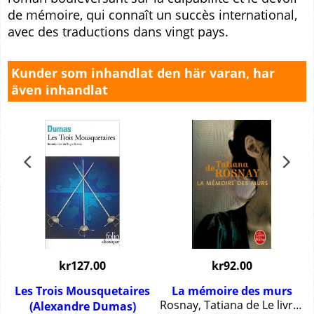
de mémoire, qui connaît un succès international,
avec des traductions dans vingt pays.
Kunder som inhandlat den här varan, har
även inhandlat
kr
127.00
kr
92.00
Les Trois Mousquetaires
La mémoire des murs
348 pgs.
Rosnay, Tatiana de Le livre de poche, 153 pgs.
(Alexandre Dumas)