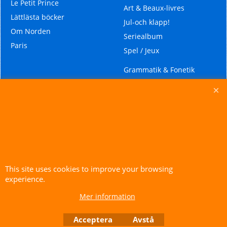
Le Petit Prince
Art & Beaux-livres
Lättlästa böcker
Jul-och klapp!
Om Norden
Seriealbum
Paris
Spel / Jeux
Grammatik & Fonetik
Kurslitteratur
Läromedel för barn
Läromedel för ungdomar
Läromedel för äldre
ungdomar och vuxna
Läromedel för
modersmålsundervisning
This site uses cookies to improve your browsing
Ordböcker
experience.
Mer information
To create online store ShopFactory eCommerce software was used.
Acceptera
Avstå