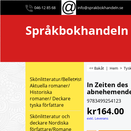
046-12 85 68
info@sprakbokhandeln.se
Språkbokhandeln
<< Bakåt
|
Hem
>
Tysk
Skönlitteratur/Belletristik:
In Zeiten des
Aktuella romaner/
abnehemende
Historiska
romaner/ Deckare
9783499254123
tyska författare
kr
164.00
Skönlitteratur och
exkl. Leverans
deckare Nordiska
författare/Romane