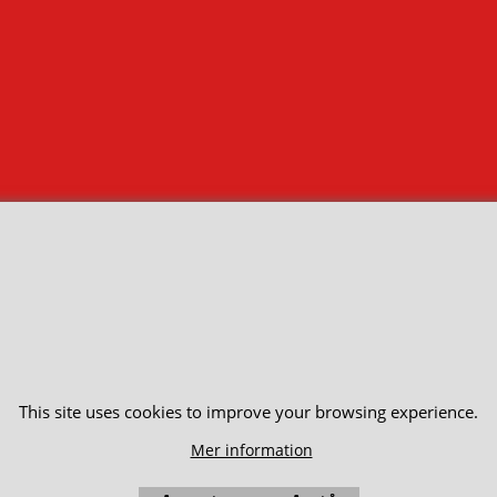
This site uses cookies to improve your browsing experience.
Mer information
To create online store ShopFactory eCommerce software was used.