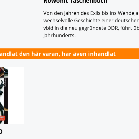
Rowohlt Taschenbuch
Von den Jahren des Exils bis ins Wendeja
wechselvolle Geschichte einer deutschen 
vbid in die neu gegründete DDR, führt ü
Jahrhunderts.
ndlat den här varan, har även inhandlat
0