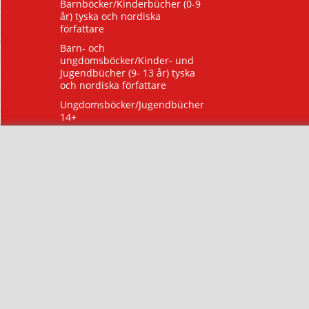
Barnböcker/Kinderbücher (0-9
år) tyska och nordiska
författare
Barn- och
ungdomsböcker/Kinder- und
Jugendbücher (9- 13 år) tyska
och nordiska författare
Ungdomsböcker/Jugendbücher
14+
Hörbücher für Kinder
Biografier/Böcker om Tyskland,
tysk kultur och natur
Ljudböcker
Poesi
Seriealbum/Comic
Spel
Feelgood Romane