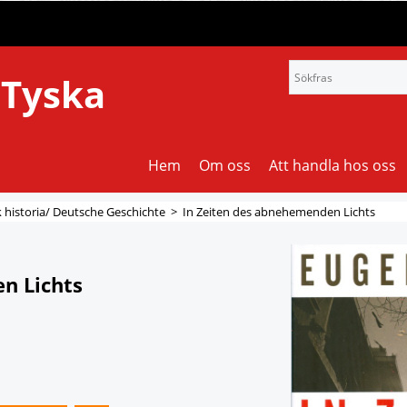
 Tyska
Hem
Om oss
Att handla hos oss
 historia/ Deutsche Geschichte
>
In Zeiten des abnehemenden Lichts
n Lichts