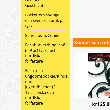
Deutsche
Geschichte
Böcker om Sverige
och svenska språk på
tyska
Seriealbum/Comic
Kunder som inha
Barnböcker/Kinderbücher
(0-9 år) tyska och
nordiska
författare
Barn- och
ungdomsböcker/Kinder-
und
Jugendbücher (9-
13 år) tyska och
nordiska
författare
kr
125.0