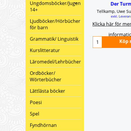
Ungdomsböcker/Jugendbücher
Der Tur
14+
Tellkamp, Uwe S
exkl. Leveran
Ljudböcker/Hörbücher
Klicka här för me
för barn
informati
Grammatik/ Linguistik
Köp 
Kurslitteratur
Läromedel/Lehrbücher
Ordböcker/
Wörterbücher
Lättlästa böcker
Poesi
Spel
Fyndhörnan