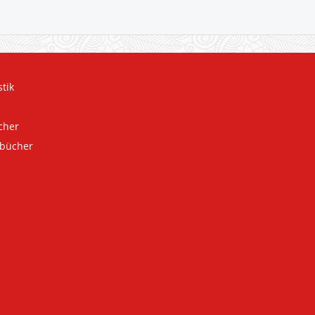
tik
cher
rbücher